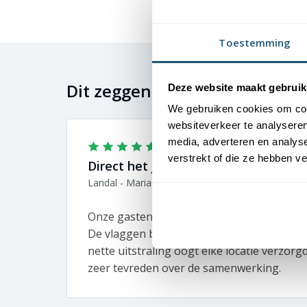
Toestemming
Dit zeggen onze klanten
Deze website maakt gebruik
We gebruiken cookies om cont
websiteverkeer te analyseren
media, adverteren en analys
verstrekt of die ze hebben v
Direct het juiste vakantiegevoel
Landal - Marianne
Onze gasten moeten vanaf aankomst het v
De vlaggen bij onze parken zetten direct de
nette uitstraling oogt elke locatie verzorg
zeer tevreden over de samenwerking.