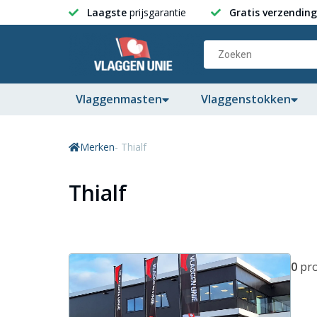
Laagste
prijsgarantie
Gratis verzending
Vlaggenmasten
Vlaggenstokken
Merken
- Thialf
Thialf
0
pr