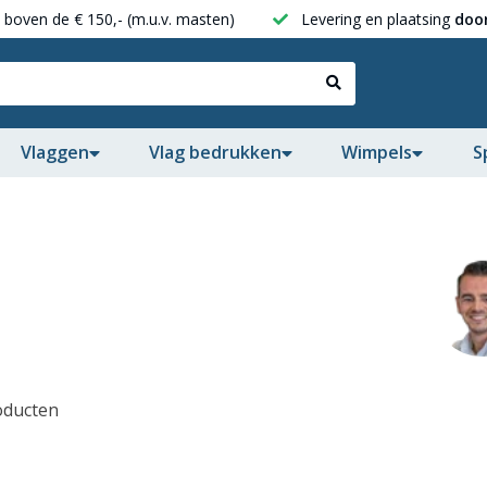
boven de € 150,- (m.u.v. masten)
Levering en plaatsing
door
Vlaggen
Vlag bedrukken
Wimpels
S
oducten