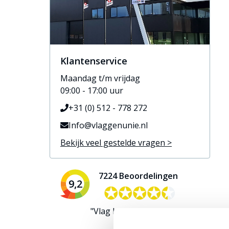
Klantenservice
Maandag t/m vrijdag
09:00 - 17:00 uur
+31 (0) 512 - 778 272
Info@vlaggenunie.nl
Bekijk veel gestelde vragen >
7224 Beoordelingen
9,2
✪✪✪✪✪
✪✪✪✪✪
"Vlag hangt tperfect bij !"