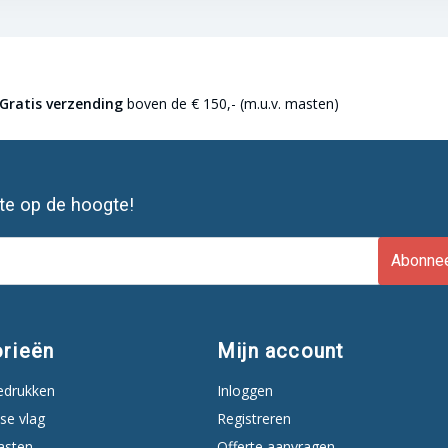
Gratis verzending
boven de € 150,- (m.u.v. masten)
ste op de hoogte!
Abonne
rieën
Mijn account
edrukken
Inloggen
se vlag
Registreren
asten
Offerte aanvragen