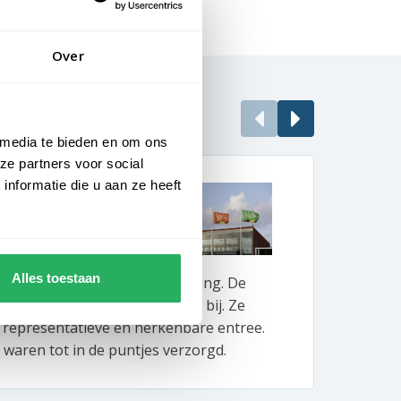
Over
 media te bieden en om ons
ze partners voor social
nformatie die u aan ze heeft
vrije uitstraling
Enor
BeBo 
Alles toestaan
lles om gastvrijheid en uitstraling. De
Bij B
otels dragen daar perfect aan bij. Ze
produ
 representatieve en herkenbare entree.
vlagg
waren tot in de puntjes verzorgd.
de ko