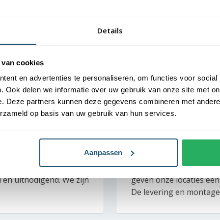
Details
 van cookies
ent en advertenties te personaliseren, om functies voor social
. Ook delen we informatie over uw gebruik van onze site met on
e. Deze partners kunnen deze gegevens combineren met andere i
erzameld op basis van uw gebruik van hun services.
Professionele en gast
Van Der Valk – Martin
Aanpassen
akantiegevoel ervaren.
Bij Van der Valk draait a
 juiste toon. Dankzij de
vlaggenmasten bij ons h
d en uitnodigend. We zijn
geven onze locaties een
De levering en montage 