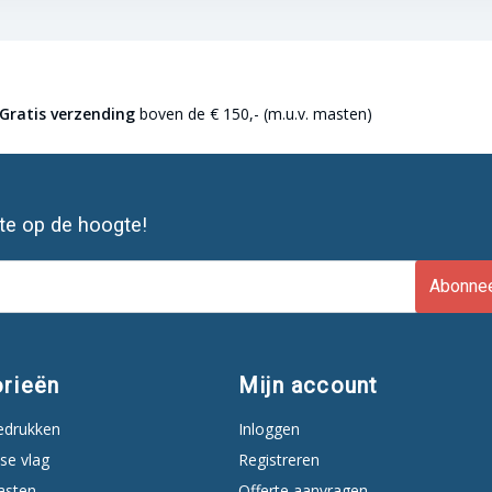
Gratis verzending
boven de € 150,- (m.u.v. masten)
ste op de hoogte!
Abonne
rieën
Mijn account
edrukken
Inloggen
se vlag
Registreren
asten
Offerte aanvragen