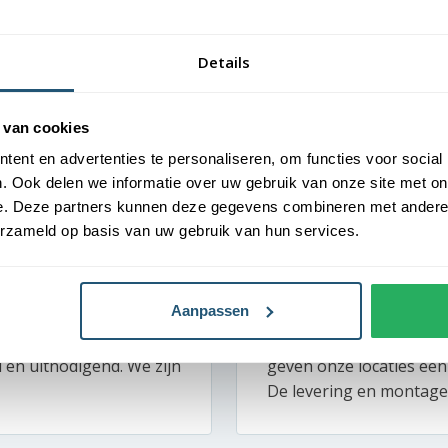
Details
 van cookies
ent en advertenties te personaliseren, om functies voor social
. Ook delen we informatie over uw gebruik van onze site met on
e. Deze partners kunnen deze gegevens combineren met andere i
erzameld op basis van uw gebruik van hun services.
Professionele en gast
Van Der Valk – Martin
Aanpassen
akantiegevoel ervaren.
Bij Van der Valk draait a
 juiste toon. Dankzij de
vlaggenmasten bij ons h
d en uitnodigend. We zijn
geven onze locaties een
De levering en montage 