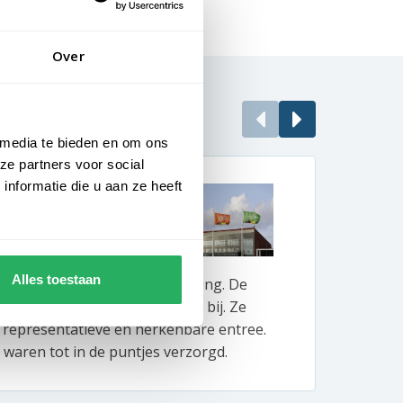
Over
 media te bieden en om ons
ze partners voor social
nformatie die u aan ze heeft
vrije uitstraling
Enor
BeBo 
Alles toestaan
lles om gastvrijheid en uitstraling. De
Bij B
otels dragen daar perfect aan bij. Ze
produ
 representatieve en herkenbare entree.
vlagg
waren tot in de puntjes verzorgd.
de ko