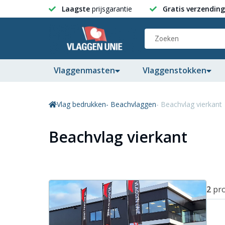
Laagste
prijsgarantie
Gratis verzending
Vlaggenmasten
Vlaggenstokken
Vlag bedrukken
- Beachvlaggen
- Beachvlag vierkant
Beachvlag vierkant
2
pr