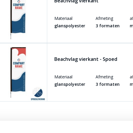
Beachvlag vierkant
Materiaal
Afmeting
a
glanspolyester
3 formaten
m
Beachvlag vierkant - Spoed
Materiaal
Afmeting
a
glanspolyester
3 formaten
m