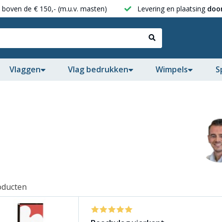
boven de € 150,- (m.u.v. masten)
Levering en plaatsing
door
Vlaggen
Vlag bedrukken
Wimpels
S
oducten