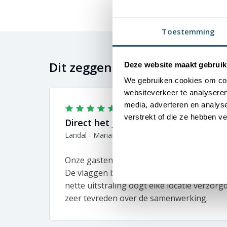
Toestemming
Dit zeggen onze klanten
Deze website maakt gebruik
We gebruiken cookies om cont
websiteverkeer te analyseren
media, adverteren en analys
verstrekt of die ze hebben v
Direct het juiste vakantiegevoel
Landal - Marianne
Onze gasten moeten vanaf aankomst het v
De vlaggen bij onze parken zetten direct de
nette uitstraling oogt elke locatie verzorg
zeer tevreden over de samenwerking.