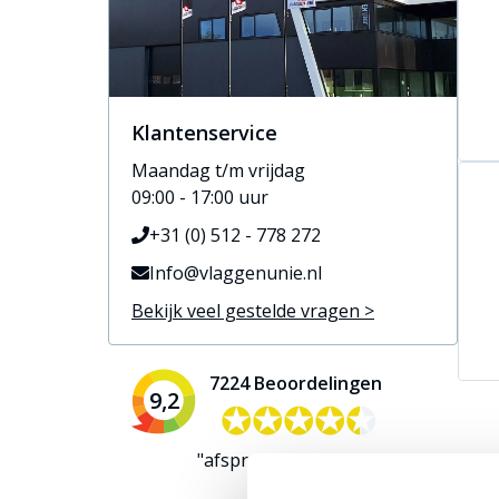
Klantenservice
Maandag t/m vrijdag
09:00 - 17:00 uur
+31 (0) 512 - 778 272
Info@vlaggenunie.nl
Bekijk veel gestelde vragen >
7224 Beoordelingen
9,2
✪✪✪✪✪
✪✪✪✪✪
"afspraak na gekomen"