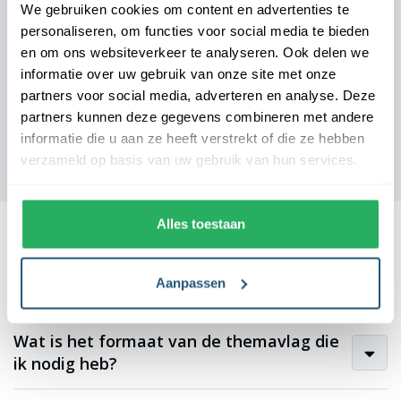
We gebruiken cookies om content en advertenties te
verzorgd en uitnodigend. We zijn zeer tevreden over de
personaliseren, om functies voor social media te bieden
samenwerking.
en om ons websiteverkeer te analyseren. Ook delen we
informatie over uw gebruik van onze site met onze
partners voor social media, adverteren en analyse. Deze
partners kunnen deze gegevens combineren met andere
informatie die u aan ze heeft verstrekt of die ze hebben
verzameld op basis van uw gebruik van hun services.
Alles toestaan
Aanpassen
Veelgestelde vragen
Wat is het formaat van de themavlag die
ik nodig heb?