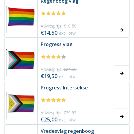
Regenboog vlag
Adviesprijs:
€18,50
€14,50
excl. btw
Progress vlag
Adviesprijs:
€24,50
€19,50
excl. btw
Progress Intersekse
Adviesprijs:
€29,95
€25,00
excl. btw
Vredesvlag regenboog