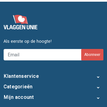
Eilandvlaggen
Toon je verbondenheid met de Waddeneilanden met een
speciaal ontworpen eilandvlag. Perfect voor bewoners, bedrijven
of liefhebbers van het eilandleven
.
Waarom kiezen voor Vlaggen Unie?
Als eerste op de hoogte!
✓
Uitstekende kwaliteit – Gemaakt van stevig en kleurvast
vlaggenstof.
✓
Weerbestendig – Bestand tegen regen, wind en
Abonneer
zonlicht.
✓
Diverse formaten – Geschikt voor elke toepassing.
✓
Scherpe prijzen – Hoge kwaliteit voor een scherpe prijs.
Klantenservice
✓
Snelle levering – Snel in huis, direct klaar voor gebruik.
Categorieën
Mijn account