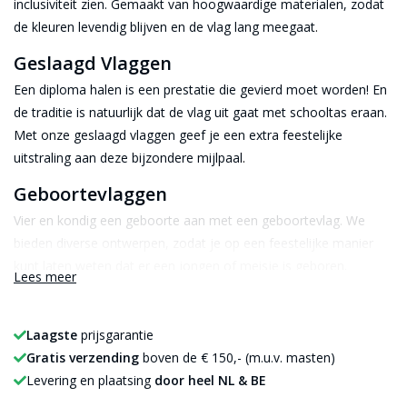
inclusiviteit zien. Gemaakt van hoogwaardige materialen, zodat
de kleuren levendig blijven en de vlag lang meegaat
.
Geslaagd Vlaggen
Een diploma halen is een prestatie die gevierd moet worden! En
de traditie is natuurlijk dat de vlag uit gaat met schooltas eraan.
Met onze geslaagd vlaggen geef je een extra feestelijke
uitstraling aan deze bijzondere mijlpaal
.
Geboortevlaggen
Vier en kondig een geboorte aan met een geboortevlag. We
bieden diverse ontwerpen, zodat je op een feestelijke manier
kunt laten weten dat er een jongen of meisje is geboren
.
Lees meer
Racevlaggen
Voor autosportliefhebbers hebben we diverse racevlaggen,
Laagste
prijsgarantie
waaronder de iconische zwart-wit geblokte finishvlag. Ideaal
Gratis verzending
boven de € 150,- (m.u.v. masten)
voor races, evenementen of als decoratie
.
Levering en plaatsing
door heel NL & BE