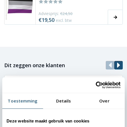
Adviesprijs:
€24,50
€19,50
excl. btw
Dit zeggen onze klanten
Direct het juiste vakantiegevoel
Landal - Marianne
Toestemming
Details
Over
Onze gasten moeten vanaf aankomst het vakantiegevoel
ervaren. De vlaggen bij onze parken zetten direct de juiste
Deze website maakt gebruik van cookies
toon. Dankzij de nette uitstraling oogt elke locatie