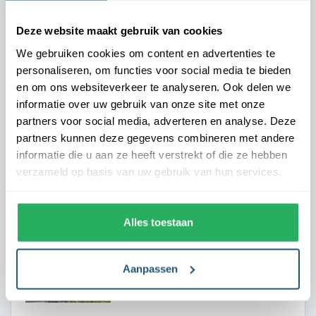
Deze website maakt gebruik van cookies
Dit zeggen onze klanten
We gebruiken cookies om content en advertenties te
personaliseren, om functies voor social media te bieden
en om ons websiteverkeer te analyseren. Ook delen we
informatie over uw gebruik van onze site met onze
Direct het juiste vakantiegevoel
partners voor social media, adverteren en analyse. Deze
Landal - Marianne
partners kunnen deze gegevens combineren met andere
Onze gasten moeten vanaf aankomst het vakantiegevoel
informatie die u aan ze heeft verstrekt of die ze hebben
ervaren. De vlaggen bij onze parken zetten direct de juiste
verzameld op basis van uw gebruik van hun services.
toon. Dankzij de nette uitstraling oogt elke locatie
verzorgd en uitnodigend. We zijn zeer tevreden over de
samenwerking.
Alles toestaan
Aanpassen