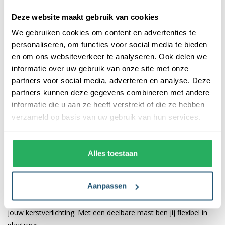
Wat is de diameter van een deelbare
Deze website maakt gebruik van cookies
mast?
We gebruiken cookies om content en advertenties te
personaliseren, om functies voor social media te bieden
en om ons websiteverkeer te analyseren. Ook delen we
Kan ik een deel van de mast vervangen?
informatie over uw gebruik van onze site met onze
partners voor social media, adverteren en analyse. Deze
Kan mijn deelbare mast altijd buiten
partners kunnen deze gegevens combineren met andere
informatie die u aan ze heeft verstrekt of die ze hebben
staan?
verzameld op basis van uw gebruik van hun services.
Alles toestaan
Aanpassen
Een deelbare mast bestaat uit meerdere losse delen die je
eenvoudig in elkaar kan schuiven tot een tijdelijke mast voor
jouw kerstverlichting. Met een deelbare mast ben jij flexibel in