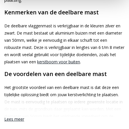
plaatsing.
Kenmerken van de deelbare mast
De deelbare vlaggenmast is verkrijgbaar in de kleuren zilver en
zwart. De mast bestaat uit aluminium buizen met een diameter
van 50mm, welke je eenvoudig in elkaar schuift tot een
robuuste mast. Deze is verkrijgbaar in lengtes van 6 t/m 8 meter
en wordt veelal gebruikt voor tijdelijke doeleinden, zoals het
plaatsen van een
kerstboom voor buiten
.
De voordelen van een deelbare mast
Het grootste voordeel van een deelbare mast is dat deze een
tijdelijke oplossing biedt om jouw kerstverlichting te plaatsen.
De mast is eenvoudig te plaatsen op iedere gewenste locatie in
de tuin, mits de grondbuis daar geplaatst kan worden. Met een
diameter van 50mm biedt het voldoende stevigheid om de
Lees meer
kerstverlichting in te hangen. Vanaf windkracht 6 adviseren wij