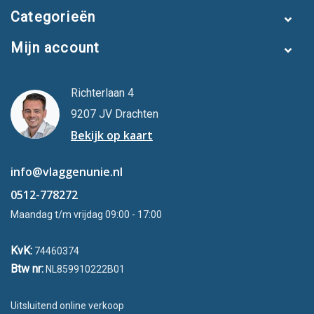
✓ Plaatst de complete mast in de grondbuis
Categorieën
Let op!
Een deelbare mast is geen vlaggenmast die je jaren kan
Mijn account
laten staan. Hiervoor kun je onze
vlaggenmasten
bekijken,
Richterlaan 4
9207 JV Drachten
Bekijk op kaart
info@vlaggenunie.nl
0512-778272
Maandag t/m vrijdag 09:00 - 17:00
KvK:
74460374
Btw nr:
NL859910222B01
Uitsluitend online verkoop