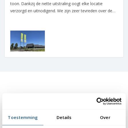
toon. Dankzij de nette uitstraling oogt elke locatie
verzorgd en uitnodigend. We zijn zeer tevreden over de
samenwerking.
Veelgestelde vragen
Toestemming
Details
Over
Wat is de levertijd van de deelbare mast?