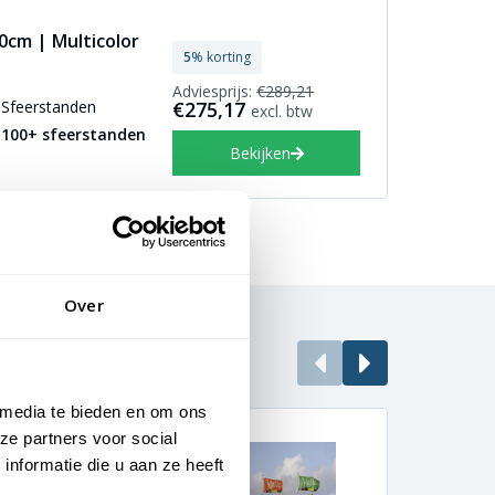
0cm | Multicolor
5
% korting
Adviesprijs:
€289,21
Sfeerstanden
€275,17
excl. btw
100+ sfeerstanden
Bekijken
Over
 media te bieden en om ons
ze partners voor social
nformatie die u aan ze heeft
vrije uitstraling
Enor