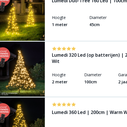
Lumedi Duo-Tree 160 Led | 100cm
Hoogte
Diameter
1 meter
45cm
Lumedi 320 Led (op batterijen) |
Wit
Hoogte
Diameter
Gara
2 meter
100cm
2 ja
Lumedi 360 Led | 200cm | Warm W