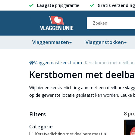
Laagste
prijsgarantie
Gratis verzending
Vlaggenmasten
Vlaggenstokken
Vlaggenmast kerstboom
- Kerstbomen met deelbar
Kerstbomen met deelba
Wij bieden kerstverlichting aan met een deelbare vlag
op de gewenste locatie geplaatst kan worden. Leuke 
8
pr
Filters
Categorie
Kerstverlichting met deelbare mast
8