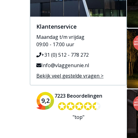
Klantenservice
Maandag t/m vrijdag
09:00 - 17:00 uur
+31 (0) 512 - 778 272
Info@vlaggenunie.nl
Bekijk veel gestelde vragen >
7223 Beoordelingen
9,2
✪✪✪✪✪
✪✪✪✪✪
"top"