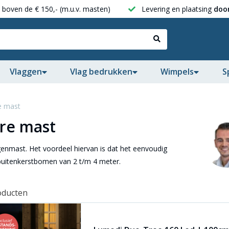
boven de € 150,- (m.u.v. masten)
Levering en plaatsing
door
Vlaggen
Vlag bedrukken
Wimpels
S
e mast
re mast
genmast. Het voordeel hiervan is dat het eenvoudig
buitenkerstbomen van 2 t/m 4 meter.
oducten