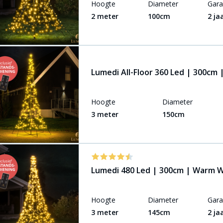
Hoogte
Diameter
Gara
2 meter
100cm
2 ja
Lumedi All-Floor 360 Led | 300cm
Hoogte
Diameter
3 meter
150cm
Lumedi 480 Led | 300cm | Warm W
Hoogte
Diameter
Gara
3 meter
145cm
2 ja