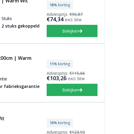
 | Warm Wit
18
% korting
Adviesprijs:
€90,87
Stuks
€74,34
excl. btw
2 stuks gekoppeld
Bekijken
 200cm | Warm
11
% korting
Adviesprijs:
€115,66
€103,26
excl. btw
ntie
ar fabrieksgarantie
Bekijken
it
10
% korting
Adviesprijs:
€123,93