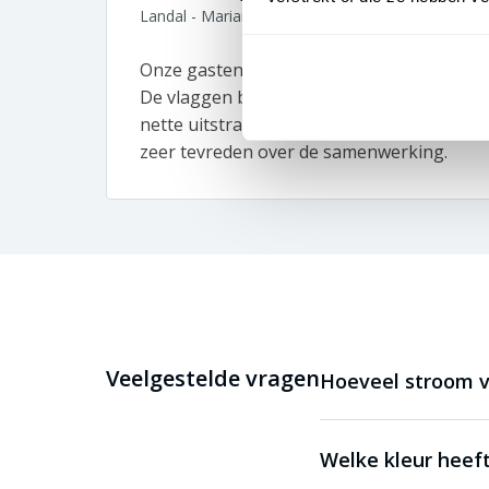
Landal - Marianne
Onze gasten moeten vanaf aankomst het v
De vlaggen bij onze parken zetten direct de
nette uitstraling oogt elke locatie verzorg
zeer tevreden over de samenwerking.
Veelgestelde vragen
Hoeveel stroom ve
Welke kleur heeft