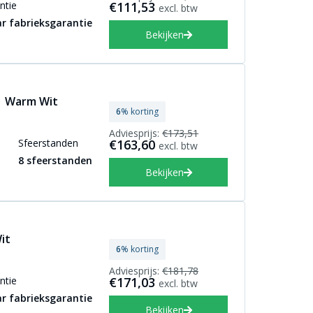
ntie
€111,53
excl. btw
ar fabrieksgarantie
Bekijken
 | Warm Wit
6
% korting
Adviesprijs:
€173,51
Sfeerstanden
€163,60
excl. btw
8 sfeerstanden
Bekijken
it
6
% korting
Adviesprijs:
€181,78
ntie
€171,03
excl. btw
ar fabrieksgarantie
Bekijken