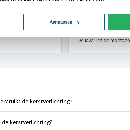
Van Der Valk – Martin
akantiegevoel ervaren.
Bij Van der Valk draait a
Aanpassen
 juiste toon. Dankzij de
vlaggenmasten bij ons h
d en uitnodigend. We zijn
geven onze locaties een
De levering en montage 
rbruikt de kerstverlichting?
 de kerstverlichting?