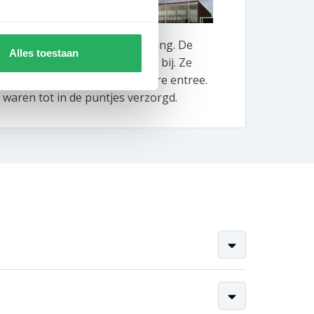
BeBo 
lles om gastvrijheid en uitstraling. De
Bij B
Alles toestaan
otels dragen daar perfect aan bij. Ze
produ
 representatieve en herkenbare entree.
vlagg
waren tot in de puntjes verzorgd.
de ko