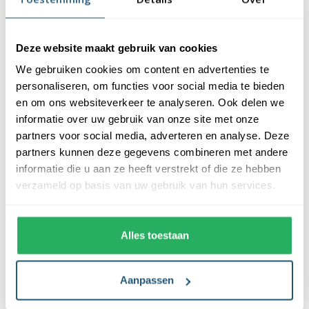
Hoe bevestig ik een vlag aan de
vlaggenstok?
Deze website maakt gebruik van cookies
We gebruiken cookies om content en advertenties te
Wat is de diameter van de vlaggenstok?
personaliseren, om functies voor social media te bieden
en om ons websiteverkeer te analyseren. Ook delen we
informatie over uw gebruik van onze site met onze
Hoe kies ik de juiste vlaggenstok?
partners voor social media, adverteren en analyse. Deze
partners kunnen deze gegevens combineren met andere
informatie die u aan ze heeft verstrekt of die ze hebben
Kan ik mijn vlaggenstok buiten laten
verzameld op basis van uw gebruik van hun services.
hangen?
Alles toestaan
Aanpassen
Ons vlaggenstok assortiment