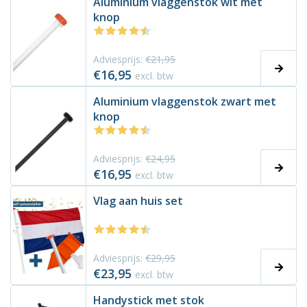
Aluminium vlaggenstok wit met
knop
Adviesprijs:
€21,95
€16,95
excl. btw
Aluminium vlaggenstok zwart met
knop
Adviesprijs:
€24,95
€16,95
excl. btw
Vlag aan huis set
Adviesprijs:
€29,95
€23,95
excl. btw
Handystick met stok