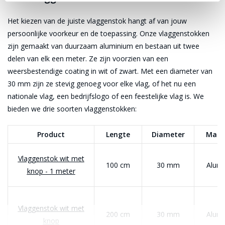
Het kiezen van de juiste vlaggenstok hangt af van jouw
persoonlijke voorkeur en de toepassing. Onze vlaggenstokken
zijn gemaakt van duurzaam aluminium en bestaan uit twee
delen van elk een meter. Ze zijn voorzien van een
weersbestendige coating in wit of zwart. Met een diameter van
30 mm zijn ze stevig genoeg voor elke vlag, of het nu een
nationale vlag, een bedrijfslogo of een feestelijke vlag is. We
bieden we drie soorten vlaggenstokken:
Product
Lengte
Diameter
Mate
Vlaggenstok wit met
100 cm
30 mm
Alum
knop - 1 meter
Vlaggenstok wit met
200 cm
30 mm
Alum
knop