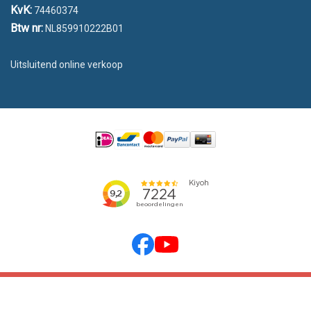
KvK:
74460374
Btw nr:
NL859910222B01
Uitsluitend online verkoop
emarkable
© 2026 Vlaggen Unie | Powered by
Cookies
Algemene voorwaarden
Privacy
Sitemap