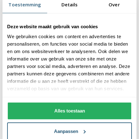
Veelgestelde vragen
Toestemming
Details
Over
Wanneer mag een gemeente wimpel
uithangen?
Deze website maakt gebruik van cookies
We gebruiken cookies om content en advertenties te
personaliseren, om functies voor social media te bieden
Welke lengte wimpel heb ik nodig?
en om ons websiteverkeer te analyseren. Ook delen we
informatie over uw gebruik van onze site met onze
Wat is de levensduur van een gemeente
partners voor social media, adverteren en analyse. Deze
wimpel?
partners kunnen deze gegevens combineren met andere
informatie die u aan ze heeft verstrekt of die ze hebben
verzameld op basis van uw gebruik van hun services.
Hoe zijn jullie gemeente wimpels
afgewerkt?
Alles toestaan
Aanpassen