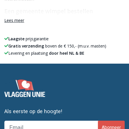
Een gemeente wimpel bestellen
Lees meer
Het bestellen van een gemeente wimpel is eenvoudig. Je
selecteert de juiste wimpel, plaatst deze in je winkelwagen en
Laagste
prijsgarantie
plaatst de bestelling. Alle wimpels worden uit voorraad geleverd,
Gratis verzending
boven de € 150,- (m.u.v. masten)
wat zorgt voor een snelle levertijd. Plaats jij de bestelling voor
Levering en plaatsing
door heel NL & BE
13:00 uur, dan wordt de wimpel nog dezelfde werkdag
verzonden.
Als eerste op de hoogte!
Abonneer