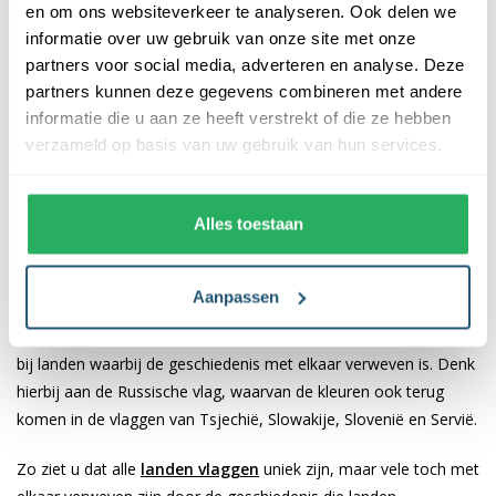
en om ons websiteverkeer te analyseren. Ook delen we
maar ook de vlag van Bermuda, Hawaï, Fiji of Gibraltar. Dit zijn
informatie over uw gebruik van onze site met onze
landen die letterlijke de vlag van het Verenigd Koningrijk terug
partners voor social media, adverteren en analyse. Deze
laten komen in hun eigen landsvlag. Hiermee refereren zij aan
partners kunnen deze gegevens combineren met andere
de verbondenheid tussen de diverse landen.
informatie die u aan ze heeft verstrekt of die ze hebben
verzameld op basis van uw gebruik van hun services.
Kleurgebruik als referentie
Alles toestaan
Ook het kleurgebruik kan als referentie gebruikt worden voor
een verbond tussen bepaalde landen. Zo ziet u de kleuren rood,
groen en geel terug bij diverse Afrikaanse landen. U kunt hierbij
Aanpassen
denken aan landen als Kameroen, Ghana, Guinee, Mali en
Senegal. Maar ook dichterbij huis zien we kleuren terug komen
bij landen waarbij de geschiedenis met elkaar verweven is. Denk
hierbij aan de Russische vlag, waarvan de kleuren ook terug
komen in de vlaggen van Tsjechië, Slowakije, Slovenië en Servië.
Zo ziet u dat alle
landen vlaggen
uniek zijn, maar vele toch met