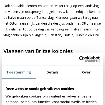
Ook bepaalde elementen komen vaker terug op een landsvlag
en vinden zijn oorsprong lang geleden. U kunt hierbij denken aan
de halve maan op de Turkse vlag. Hiervoor gaan we terug naar
het Ottomaanse rijk. Landen die destijds onder het Ottomaanse
rijk vielen en tot op de dag van vandaag een halve maan in hun
vlag hebben zijn o.a. Algerije, Pakistan, Turkije, Tunesië en Libië.
Vlaggen van Britse kolonies
Het Verenigd Koninkrijk heeft zoals verschillende Europese
landen de wereld verovert, waarbij diverse landen gezien werden
Toestemming
Details
Over
als Britse koloniën. Landen die onder het gezag vielen van deze
sterke natie. Bij verschillende landen ontstond er na verloop van
tijd een vriendschappelijke band, wat tot op de dag van vandaag
Deze website maakt gebruik van cookies
nog terug te zien is in de landsvlaggen. De Union Flag, vlag van
We gebruiken cookies om content en advertenties te
het Verenigd Koninkrijk, komt in verschillende landsvlaggen
personaliseren, om functies voor social media te bieden
terug. Denk hierbij aan de vlag van Australië of Nieuw-Zeeland,