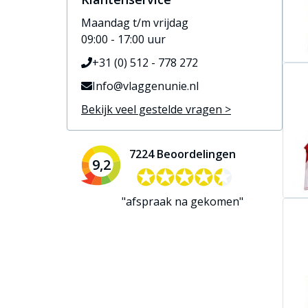
Maandag t/m vrijdag
09:00 - 17:00 uur
+31 (0) 512 - 778 272
Info@vlaggenunie.nl
Bekijk veel gestelde vragen >
7224 Beoordelingen
9,2
✪✪✪✪✪
✪✪✪✪✪
"afspraak na gekomen"