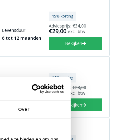
15
% korting
Adviesprijs:
€34,00
Levensduur
€29,00
excl. btw
6 tot 12 maanden
Bekijken
11
% korting
Adviesprijs:
€28,00
Levensduur
€25,00
excl. btw
6 tot 12 maanden
Bekijken
Over
 media te bieden en om ons
15
% korting