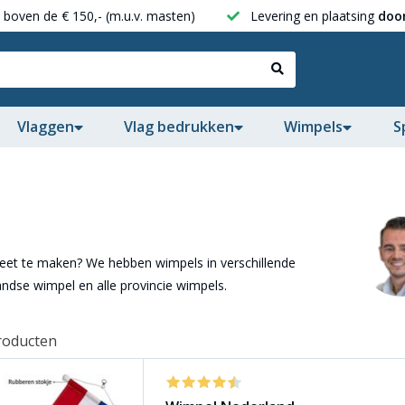
boven de € 150,- (m.u.v. masten)
Levering en plaatsing
door
Vlaggen
Vlag bedrukken
Wimpels
S
et te maken? We hebben wimpels in verschillende
ndse wimpel en alle provincie wimpels.
roducten