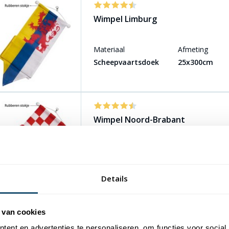
Wimpel Limburg
Materiaal
Afmeting
Scheepvaartsdoek
25x300cm
Wimpel Noord-Brabant
Materiaal
Afmeting
Scheepvaartsdoek
diverse lengtes
Details
 van cookies
Wimpel Noord-Holland
ent en advertenties te personaliseren, om functies voor social