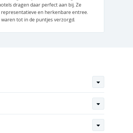
otels dragen daar perfect aan bij. Ze
produ
 representatieve en herkenbare entree.
vlagg
waren tot in de puntjes verzorgd.
de ko