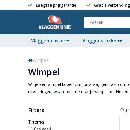
Laagste
prijsgarantie
Gratis verzending
Vlaggenmasten
Vlaggenstokken
Wimpels
Wimpel
Wil je een wimpel kopen om jouw vlaggenmast comple
uitvoeringen, waaronder de oranje wimpel, de Nederla
25
p
Filters
Thema
Geslaagd
1