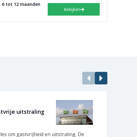
6 tot 12 maanden
Bekijken
vrije uitstraling
Enor
BeBo 
lles om gastvrijheid en uitstraling. De
Bij B