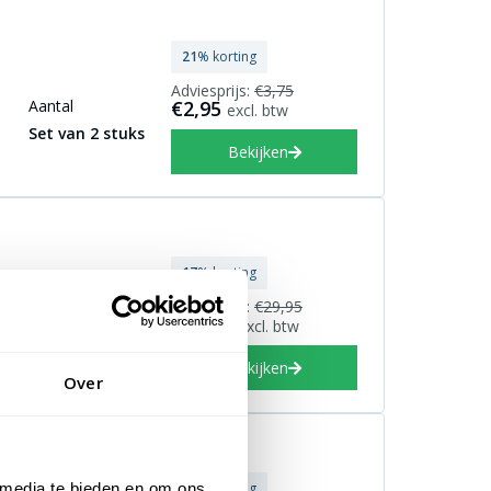
21
% korting
Adviesprijs:
€3,75
Aantal
€2,95
excl. btw
Set van 2 stuks
Bekijken
17
% korting
teriaal houder
Adviesprijs:
€29,95
€24,95
excl. btw
uminium of
nststof
Bekijken
Over
 media te bieden en om ons
31
% korting