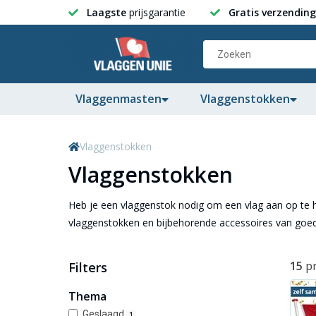
Laagste
prijsgarantie
Gratis verzending
Vlaggenmasten
Vlaggenstokken
Vlaggenstokken
Vlaggenstokken
Heb je een vlaggenstok nodig om een vlag aan op te
vlaggenstokken en bijbehorende accessoires van goed
15
p
Filters
Thema
Geslaagd
1