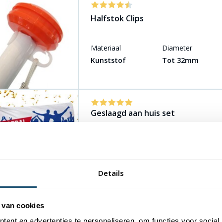
Halfstok Clips
Materiaal
Diameter
Kunststof
Tot 32mm
Geslaagd aan huis set
Materiaal vlag
Ma
Vlaggenstok
Hoogwaardig
Al
2 meter
vlaggendoek
ku
Details
 van cookies
Flag Fixer / Vlagcorrector
ent en advertenties te personaliseren, om functies voor social