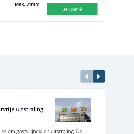
Max. 31mm
Bekijken
vrije uitstraling
Enor
BeBo 
lles om gastvrijheid en uitstraling. De
Bij B