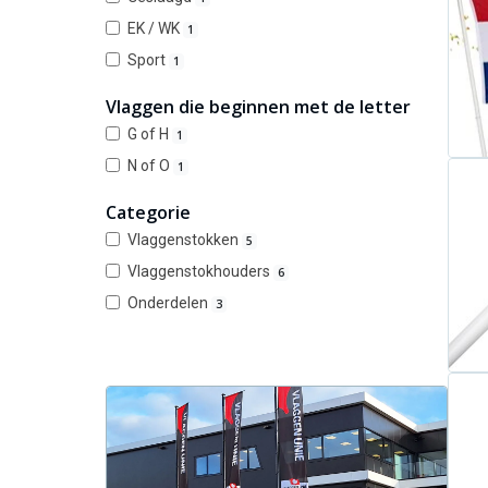
EK / WK
1
Sport
1
Vlaggen die beginnen met de letter
G of H
1
N of O
1
Categorie
Vlaggenstokken
5
Vlaggenstokhouders
6
Onderdelen
3