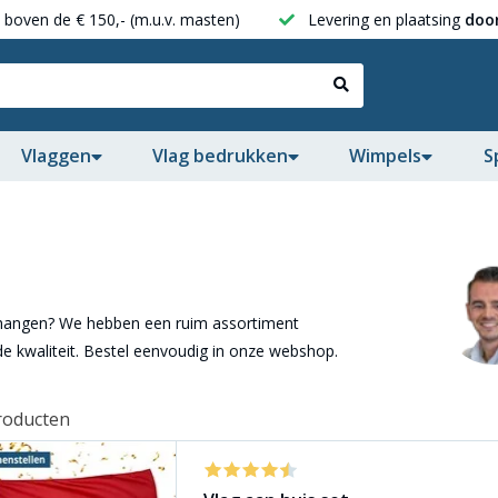
boven de € 150,- (m.u.v. masten)
Levering en plaatsing
door
Vlaggen
Vlag bedrukken
Wimpels
S
 hangen? We hebben een ruim assortiment
e kwaliteit. Bestel eenvoudig in onze webshop.
roducten