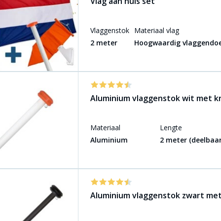
Vlag aan huis set
Vlaggenstok
Materiaal vlag
2 meter
Hoogwaardig vlaggendo
Aluminium vlaggenstok wit met k
Materiaal
Lengte
Aluminium
2 meter (deelbaar
Aluminium vlaggenstok zwart me