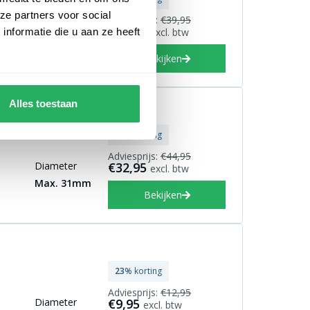
ze partners voor social
Adviesprijs:
€39,95
uik
€27,50
nformatie die u aan ze heeft
excl. btw
meter 26 t/m 31mm
Bekijken
Alles toestaan
27
% korting
Adviesprijs:
€44,95
Diameter
€32,95
excl. btw
Max. 31mm
Bekijken
23
% korting
Adviesprijs:
€12,95
Diameter
€9,95
excl. btw