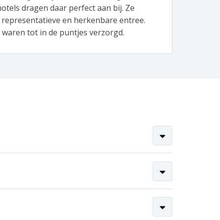
otels dragen daar perfect aan bij. Ze
produ
 representatieve en herkenbare entree.
vlagg
waren tot in de puntjes verzorgd.
de ko