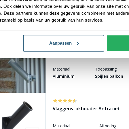
. Ook delen we informatie over uw gebruik van onze site met on
Materiaal
Stuks
Gebr
e. Deze partners kunnen deze gegevens combineren met andere i
Metaal
Set van 2 stuks
Dia
erzameld op basis van uw gebruik van hun services.
Aanpassen
Vlaggenstokhouder Balkon
Materiaal
Toepassing
Aluminium
Spijlen balkon
Vlaggenstokhouder Antraciet
Materiaal
Afmeting