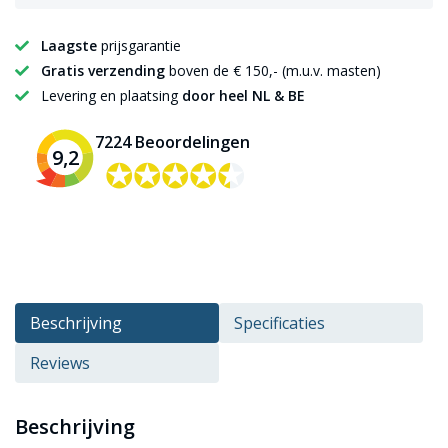
Laagste
prijsgarantie
Gratis verzending
boven de € 150,- (m.u.v. masten)
Levering en plaatsing
door heel NL & BE
7224 Beoordelingen
9,2
✪✪✪✪✪
✪✪✪✪✪
Beschrijving
Specificaties
Reviews
Beschrijving