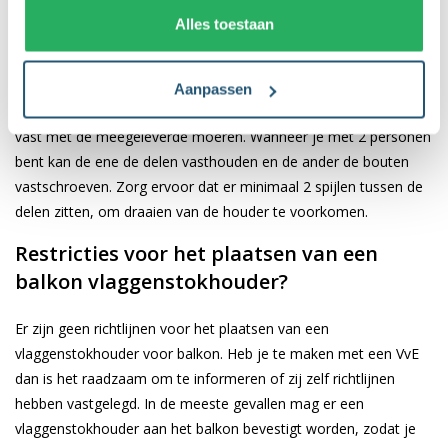
Plaatsen van de vlaggenstokhouder
Alles toestaan
balkon
Plaatst de aluminium delen van de vlaggenstokhouder op de
Aanpassen
gewenste locatie, haal de bouten door de gaten en zet deze
vast met de meegeleverde moeren. Wanneer je met 2 personen
bent kan de ene de delen vasthouden en de ander de bouten
vastschroeven. Zorg ervoor dat er minimaal 2 spijlen tussen de
delen zitten, om draaien van de houder te voorkomen.
Restricties voor het plaatsen van een
balkon vlaggenstokhouder?
Er zijn geen richtlijnen voor het plaatsen van een
vlaggenstokhouder voor balkon. Heb je te maken met een VvE
dan is het raadzaam om te informeren of zij zelf richtlijnen
hebben vastgelegd. In de meeste gevallen mag er een
vlaggenstokhouder aan het balkon bevestigt worden, zodat je