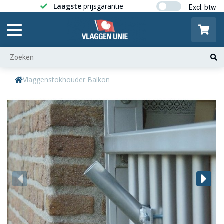
Laagste
prijsgarantie
Gratis ver
Vlaggenstokhouder Balkon