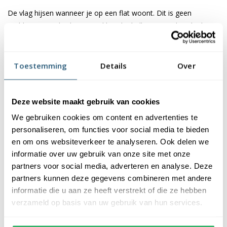
De vlag hijsen wanneer je op een flat woont. Dit is geen
probleem met de vlaggenstokhouder balkon. Deze houder kan
zonder te boren aan de spijlen het het balkon bevestigd
worden.
Toestemming
Details
Over
Kenmerken van de vlaggenstokhouder
voor balkon
Deze website maakt gebruik van cookies
De balkonhouder is gemaakt van aluminium en daardoor
We gebruiken cookies om content en advertenties te
weersbestendig en onderhoudsvriendelijk. De houder is geschikt
personaliseren, om functies voor social media te bieden
voor
vlaggenstokken
met een diameter van 30mm en is
en om ons websiteverkeer te analyseren. Ook delen we
eenvoudig te bevestigen aan vrijwel ieder balkon met verticale
informatie over uw gebruik van onze site met onze
spijlen. De vlaggenstokhouder heeft een breedte van 200mm en
partners voor social media, adverteren en analyse. Deze
een hoogte van 30mm. Aan de zijkanten van het plaatje zitten
partners kunnen deze gegevens combineren met andere
gaten van circa 8 mm (gelegen op 10 mm vanaf de buitenzijde).
informatie die u aan ze heeft verstrekt of die ze hebben
De foamtape zorgt ervoor dat de spijlen van het balkon
verzameld op basis van uw gebruik van hun services.
beschermd zijn. De schroeven hebben een lengte van 5cm.