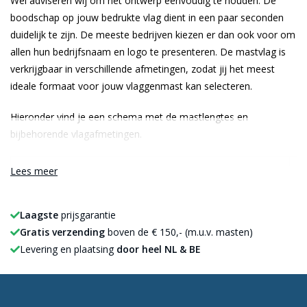
Wel adviseren wij om het ontwerp eenvoudig te houden. De
boodschap op jouw bedrukte vlag dient in een paar seconden
duidelijk te zijn. De meeste bedrijven kiezen er dan ook voor om
allen hun bedrijfsnaam en logo te presenteren. De mastvlag is
verkrijgbaar in verschillende afmetingen, zodat jij het meest
ideale formaat voor jouw vlaggenmast kan selecteren.
Hieronder vind je een schema met de mastlengtes en
bijbehorende vlagafmetingen.
Lengte vlaggenmast
Fo
Lees meer
Vlaggenmast 2/3 meter
10
Laagste
prijsgarantie
Vlaggenmast 4/5 meter
12
Gratis verzending
boven de € 150,- (m.u.v. masten)
Vlaggenmast 6/7 meter
15
Levering en plaatsing
door heel NL & BE
Vlaggenmast 8/9 meter
20
Vlaggenmast 10/12 meter
22