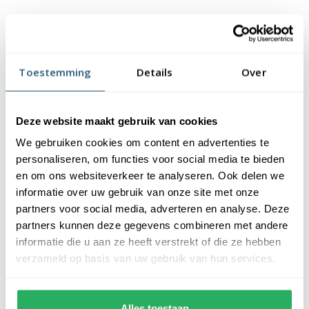
Veelgestelde vragen
Welk formaat mastvlag heb ik nodig?
Toestemming
Details
Over
Wat is het verschil tussen de doeksoorten?
Deze website maakt gebruik van cookies
We gebruiken cookies om content en advertenties te
Wat is de levertijd van bedrukte
personaliseren, om functies voor social media te bieden
mastvlaggen?
en om ons websiteverkeer te analyseren. Ook delen we
informatie over uw gebruik van onze site met onze
partners voor social media, adverteren en analyse. Deze
Kan ik een bedrukte vlag met spoed
partners kunnen deze gegevens combineren met andere
bestellen?
informatie die u aan ze heeft verstrekt of die ze hebben
verzameld op basis van uw gebruik van hun services.
Wat is de levensduur van een bedrukte
vlag?
Alles toestaan