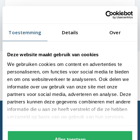
Toestemming
Details
Over
Deze website maakt gebruik van cookies
We gebruiken cookies om content en advertenties te
personaliseren, om functies voor social media te bieden
Laagste
prijsgarantie
en om ons websiteverkeer te analyseren. Ook delen we
Gratis verzending
boven de € 150,- (m.u.v. masten)
informatie over uw gebruik van onze site met onze
Levering en plaatsing
door heel NL & BE
partners voor social media, adverteren en analyse. Deze
partners kunnen deze gegevens combineren met andere
informatie die u aan ze heeft verstrekt of die ze hebben
verzameld op basis van uw gebruik van hun services.
Alles toestaan