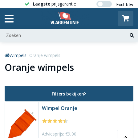
Laagste
prijsgarantie
Gratis ver
Wimpels
- Oranje wimpels
Oranje wimpels
Filters bekijken
Wimpel Oranje
Adviesprijs:
€9,00