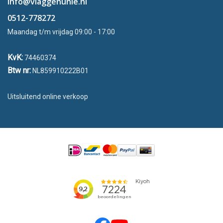
info@vlaggenunie.nl
0512-778272
Maandag t/m vrijdag 09:00 - 17:00
KvK:
74460374
Btw nr:
NL859910222B01
Uitsluitend online verkoop