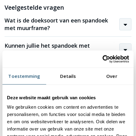
Veelgestelde vragen
Wat is de doeksoort van een spandoek
met muurframe?
Kunnen jullie het spandoek met
muurframe voor ons plaatsen?
Wat is de levertijd van een spandoek met
Toestemming
Details
Over
muurframe?
Kan het spandoek met ieder ontwerp
Deze website maakt gebruik van cookies
bedrukt worden?
We gebruiken cookies om content en advertenties te
personaliseren, om functies voor social media te bieden
en om ons websiteverkeer te analyseren. Ook delen we
informatie over uw gebruik van onze site met onze