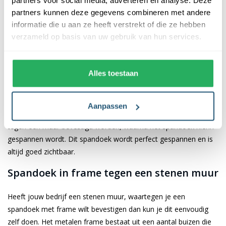
partners voor social media, adverteren en analyse. Deze
partners kunnen deze gegevens combineren met andere
Veelzijdige promotie door het spandoek
informatie die u aan ze heeft verstrekt of die ze hebben
verzameld op basis van uw gebruik van hun services.
met frame
Het is voor bedrijven steeds belangrijker om op te vallen! Een
Alles toestaan
spandoek met frame is een krachtige en veelzijdige manier om
je boodschap, bedrijf of evenement te promoten. Het spandoek
met frame wordt door bedrijven gebruikt als reclamemiddel
Aanpassen
voor voorbijgangers. Het metalen buizenframe kan eenvoudig
tegen een muur bevestigd worden, waarna het spandoek hierin
gespannen wordt. Dit spandoek wordt perfect gespannen en is
altijd goed zichtbaar.
Spandoek in frame tegen een stenen muur
Heeft jouw bedrijf een stenen muur, waartegen je een
spandoek met frame wilt bevestigen dan kun je dit eenvoudig
zelf doen. Het metalen frame bestaat uit een aantal buizen die