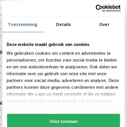
BAM
(0)
Beslist.nl
(0)
Gemeente Amsterdam
(0)
Landal
(0)
Toestemming
Details
Over
Thialf
(0)
van der Valk
(0)
Deze website maakt gebruik van cookies
Blog:
We gebruiken cookies om content en advertenties te
Geslaagd vlag uithangen? Alles over deze traditie
personaliseren, om functies voor social media te bieden
Korting bij Vlaggen Unie
en om ons websiteverkeer te analyseren. Ook delen we
informatie over uw gebruik van onze site met onze
Welke doeksoort kies ik voor mijn bedrukte vlaggen?
partners voor social media, adverteren en analyse. Deze
Waarom hangt de vlag uit vandaag?
partners kunnen deze gegevens combineren met andere
Wanneer hang je de Pride vlag uit?
informatie die u aan ze heeft verstrekt of die ze hebben
verzameld op basis van uw gebruik van hun services.
Kennisbank:
De Nederlandse vlag
De Welshe vlag
Alles toestaan
De Zimbabwaanse vlag