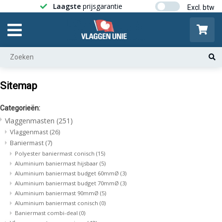
Laagste
prijsgarantie
Gratis ver
Sitemap
Categorieën:
Vlaggenmasten
(251)
Vlaggenmast
(26)
Baniermast
(7)
Polyester baniermast conisch
(15)
Aluminium baniermast hijsbaar
(5)
Aluminium baniermast budget 60mmØ
(3)
Aluminium baniermast budget 70mmØ
(3)
Aluminium baniermast 90mmØ
(5)
Aluminium baniermast conisch
(0)
Baniermast combi-deal
(0)