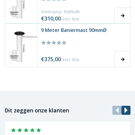
Adviesprijs:
€325,00
€310,00
excl. btw
9 Meter Baniermast 90mmØ
€375,00
excl. btw
Dit zeggen onze klanten