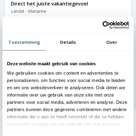
Direct het juiste vakantiegevoel
Landal - Marianne
Onze gasten moeten vanaf aankomst het vakantiegevoel
ervaren. De vlaggen bij onze parken zetten direct de juiste
toon. Dankzij de nette uitstraling oogt elke locatie
Toestemming
Details
Over
verzorgd en uitnodigend. We zijn zeer tevreden over de
samenwerking.
Deze website maakt gebruik van cookies
We gebruiken cookies om content en advertenties te
personaliseren, om functies voor social media te bieden
en om ons websiteverkeer te analyseren. Ook delen we
informatie over uw gebruik van onze site met onze
partners voor social media, adverteren en analyse. Deze
partners kunnen deze gegevens combineren met andere
De lengte vlaggenmast hangt af van de hoogte van het
informatie die u aan ze heeft verstrekt of die ze hebben
bedrijfspand waar deze bij komt te staan.
verzameld op basis van uw gebruik van hun services.
Bedrijfspand