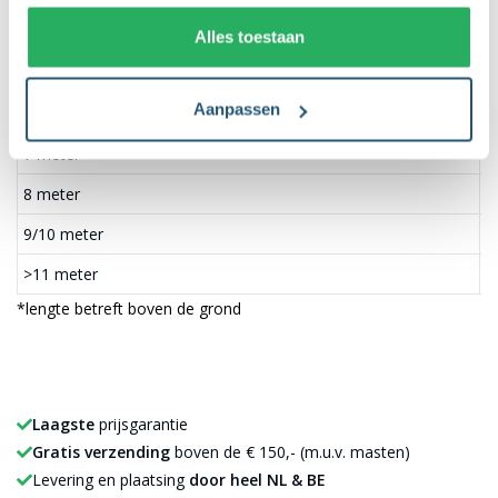
Bedrijfspand hoogte
B
Alles toestaan
<5 meter
6
Aanpassen
6 meter
7
7 meter
8
8 meter
9
9/10 meter
1
>11 meter
1
*lengte betreft boven de grond
Laagste
prijsgarantie
Gratis verzending
boven de € 150,- (m.u.v. masten)
Levering en plaatsing
door heel NL & BE