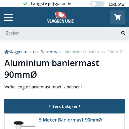
Laagste
prijsgarantie
Gratis ver
Vlaggenmasten
- Baniermast
- Aluminium baniermast 90mmØ
Aluminium baniermast
90mmØ
Welke lengte baniermast moet ik hebben?
Filters bekijken
5 Meter Baniermast 90mmØ