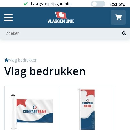
Laagste
prijsgarantie
Gratis ver
Vlag bedrukken
Vlag bedrukken