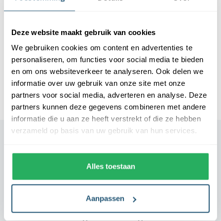
Deze website maakt gebruik van cookies
We gebruiken cookies om content en advertenties te
personaliseren, om functies voor social media te bieden
Geslaagd vlag uithangen? Alles over deze
en om ons websiteverkeer te analyseren. Ook delen we
traditie
informatie over uw gebruik van onze site met onze
07 May 2026
partners voor social media, adverteren en analyse. Deze
partners kunnen deze gegevens combineren met andere
informatie die u aan ze heeft verstrekt of die ze hebben
verzameld op basis van uw gebruik van hun services.
Veelgestelde vragen
Alles toestaan
Wat is de levensduur van een bedrukte
vlag?
Aanpassen
Welk formaat vlag heb ik nodig?