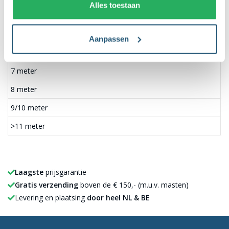
Alles toestaan
Bedrijfspand hoogte
B
<5 meter
6
Aanpassen
6 meter
7
7 meter
8
8 meter
9
9/10 meter
1
>11 meter
1
Laagste
prijsgarantie
Gratis verzending
boven de € 150,- (m.u.v. masten)
Levering en plaatsing
door heel NL & BE