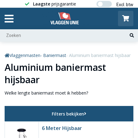
Laagste
prijsgarantie
Gratis ver
Vlaggenmasten
- Baniermast
- Aluminium baniermast hijsbaar
Aluminium baniermast
hijsbaar
Welke lengte baniermast moet ik hebben?
Filters bekijken
6 Meter Hijsbaar