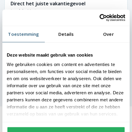
Direct het juiste vakantiegevoel
Landal - Marianne
Onze gasten moeten vanaf aankomst het vakantiegevoel
ervaren. De vlaggen bij onze parken zetten direct de juiste
Toestemming
Details
Over
toon. Dankzij de nette uitstraling oogt elke locatie
verzorgd en uitnodigend. We zijn zeer tevreden over de
samenwerking.
Deze website maakt gebruik van cookies
We gebruiken cookies om content en advertenties te
personaliseren, om functies voor social media te bieden
en om ons websiteverkeer te analyseren. Ook delen we
informatie over uw gebruik van onze site met onze
partners voor social media, adverteren en analyse. Deze
partners kunnen deze gegevens combineren met andere
informatie die u aan ze heeft verstrekt of die ze hebben
De lengte vlaggenmast hangt af van de hoogte van het
verzameld op basis van uw gebruik van hun services.
bedrijfspand waar deze bij komt te staan.
Bedrijfspand