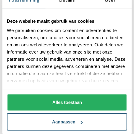
keuze. Bij deze baniermast staat kwaliteit en gebruiksgemak
voorop. Wil jij de vlag vervangen, dan draai je met een
afneembare slinger de uithouder eenvoudig naar beneden.
Deze website maakt gebruik van cookies
We gebruiken cookies om content en advertenties te
Kenmerken van de premium hijsbare
personaliseren, om functies voor social media te bieden
baniermast 9 meter
en om ons websiteverkeer te analyseren. Ook delen we
informatie over uw gebruik van onze site met onze
De premium hijsbare baniermast heeft een diameter van 90 mm
partners voor social media, adverteren en analyse. Deze
en een wanddikte van 3 mm. Het gebruikte materiaal, aluminium
partners kunnen deze gegevens combineren met andere
ALMgSi 0,7 met een hardheid van F27, vertegenwoordigt de
informatie die u aan ze heeft verstrekt of die ze hebben
hoogste legering. De mast is voorzien van een sterke coating en
verzameld op basis van uw gebruik van hun services.
verkrijgbaar in de kleuren wit (RAL 9010) of zwart (RAL 9005).
Op deze premium hijsbare baniermast krijg je 10 jaar
breukgarantie.
Alles toestaan
De voordelen van een premium hijsbare
baniermast
Aanpassen