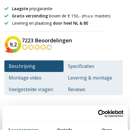
Laagste
prijsgarantie
Gratis verzending
boven de € 150,- (m.u.v. masten)
Levering en plaatsing
door heel NL & BE
7223 Beoordelingen
9,2
✪✪✪✪✪
✪✪✪✪✪
Beschrijving
Specificaties
Montage video
Levering & montage
Veelgestelde vragen
Reviews
Beschrijving
Ben jij op zoek naar een kwalitatieve en luxe baniermast, dan is
onze Premium hijsbare baniermast 9 meter een uitstekende
Toestemming
Details
Over