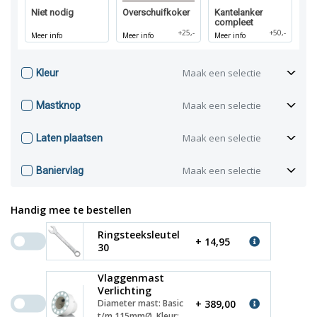
Niet nodig
Overschuifkoker
Kantelanker
compleet
+25,-
+50,-
Meer info
Meer info
Meer info
Maak een selectie
Kleur
Maak een selectie
Mastknop
Maak een selectie
Laten plaatsen
Maak een selectie
Baniervlag
Handig mee te bestellen
Ringsteeksleutel
+ 14,95
30
Vlaggenmast
Verlichting
+ 389,00
Diameter mast: Basic
t/m 115mmØ, Kleur: