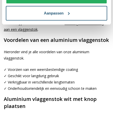
eenvoudig op te bergen is wanneer je er geen gebruik van
maakt. De oranje knop is voorzien van een metalen oog
Aanpassen
waaraan de vlag bevestigd kan worden. Lees hier onze blog
wanneer jij meer wilt weten over het
bevestigen van een vlag
aan een vlaggenstok
.
Voordelen van een aluminium vlaggenstok
Hieronder vind je alle voordelen van onze aluminium
vlaggenstok.
✓ Voorzien van een weersbestendige coating
✓ Geschikt voor langdurig gebruik
✓ Verkrijgbaar in verschillende lengtematen
✓ Onderhoudsvriendelijk en eenvoudig schoon te maken
Aluminium vlaggenstok wit met knop
plaatsen