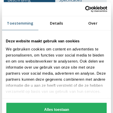
Beschrijving
Specificaties
Veelgestelde vragen
Reviews
Toestemming
Details
Over
Beschrijving
Een aluminium vlaggenstok met oranje knop is een ideale
Deze website maakt gebruik van cookies
manier om tijdens nationale feestdagen de vlag uit te hangen.
We gebruiken cookies om content en advertenties te
Met name tijdens Koningsdag, Bevrijdingsdag of Koningsdag
personaliseren, om functies voor social media te bieden
wordt massaal de Nederlandse vlag getoond.
en om ons websiteverkeer te analyseren. Ook delen we
Vlaggenstok bij Vlaggen Unie
informatie over uw gebruik van onze site met onze
partners voor social media, adverteren en analyse. Deze
partners kunnen deze gegevens combineren met andere
De aluminium vlaggenstok is voorzien van een kunststof oranje
informatie die u aan ze heeft verstrekt of die ze hebben
knop waardoor deze een klassieke uitstraling heeft. Met een
verzameld op basis van uw gebruik van hun services.
diameter van 30mm past hij in vrijwel iedere vlaggenstokhouder.
Kies je voor een vlaggenstok van 2 meter dan bestaat deze uit 2
delen die eenvoudig in elkaar te schuiven zijn en stevig
Alles toestaan
vastklikken. Het grote voordeel is dat de vlaggenstok hierdoor