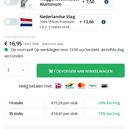
+ 7,50
Aluminium
Nederlandse Vlag
+ 13,00
100x150cm Premium
t.b.v. 2 meter stok
Adviesprijs:€
21,95
€
16,95
(€
20,51
incl. btw)
Op voorraad! Op werkdagen voor 13:00 uur besteld, dezelfde dag
verzonden
TOEVOEGEN AAN WINKELWAGEN
Veilig betalen met:
10 stuks
€15,26
per stuk
10% korting
25 stuks
€14,41
per stuk
15% korting