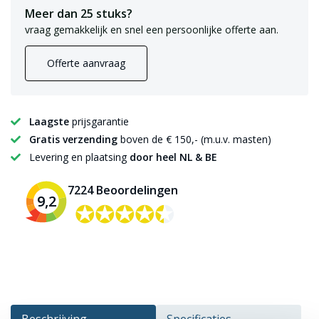
Meer dan 25 stuks?
vraag gemakkelijk en snel een persoonlijke offerte aan.
Offerte aanvraag
Laagste
prijsgarantie
Gratis verzending
boven de € 150,- (m.u.v. masten)
Levering en plaatsing
door heel NL & BE
7224 Beoordelingen
9,2
✪✪✪✪✪
✪✪✪✪✪