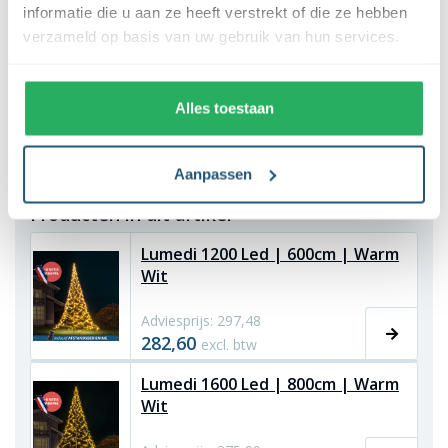
informatie die u aan ze heeft verstrekt of die ze hebben
geen losse snoeren zijn.
verzameld op basis van uw gebruik van hun services.
Wanneer je een tijdschakelaar hebt, kun je de tijd instellen
waarop de kerstverlichting mag branden.
Alles toestaan
Geniet van je prachtige feestelijke kerstboom in je tuin!
Aanpassen
Producten in dit artikel
Lumedi 1200 Led | 600cm | Warm
Wit
Adviesprijs: 297,48
282,60
excl. btw
Lumedi 1600 Led | 800cm | Warm
Wit