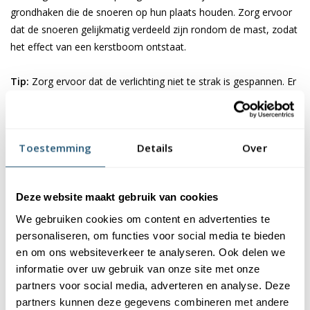
grondhaken die de snoeren op hun plaats houden. Zorg ervoor
dat de snoeren gelijkmatig verdeeld zijn rondom de mast, zodat
het effect van een kerstboom ontstaat.
Tip:
Zorg ervoor dat de verlichting niet te strak is gespannen. Er
moet genoeg flexibiliteit zijn voor wind of andere bewegingen.
✓
Sluit de verlichting veilig aan
Toestemming
Details
Over
Zorg ervoor dat je de verlichting aansluit op een veilig
stopcontact, bij voorkeur via een verlengsnoer met een
waterdichte aansluiting. Controleer of de snoeren niet over
Deze website maakt gebruik van cookies
voetpaden of doorgangen liggen, zodat niemand erover kan
We gebruiken cookies om content en advertenties te
struikelen.
personaliseren, om functies voor social media te bieden
en om ons websiteverkeer te analyseren. Ook delen we
✓
Test en geniet van je vlaggenmast kerstboom
informatie over uw gebruik van onze site met onze
Zodra alles is aangesloten, test je de verlichting om er zeker van
partners voor social media, adverteren en analyse. Deze
te zijn dat alles naar behoren werkt. Loop rondom de mast om
partners kunnen deze gegevens combineren met andere
te controleren of de verlichting symmetrisch is verdeeld en of er