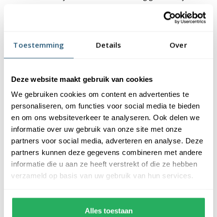
verwijzen naar het water. Ook het kleurgebruik vind zijn
herkomst in de regio. Op de vlag is een witte lelie terug te
vinden, welke verwijst naar ingenieur Cornelis Lely die werd
Toestemming
Details
Over
gezien als belangrijkste grondleggen van Flevoland.
De provincievlag met de meeste
betekenis
Deze website maakt gebruik van cookies
We gebruiken cookies om content en advertenties te
Van oudsher is iedere provincie trots op zijn eigen provincievlag.
personaliseren, om functies voor social media te bieden
De kleuren of gebruikte beelden symboliseren de regio. Nu
en om ons websiteverkeer te analyseren. Ook delen we
tientallen jaren later zien we dat bepaalde provincievlaggen aan
informatie over uw gebruik van onze site met onze
populariteit verloren hebben. Met name in de Randstedelijke
partners voor social media, adverteren en analyse. Deze
provincies heeft de provincievlag nog nauwelijks waarde. Dit
partners kunnen deze gegevens combineren met andere
komt voornamelijk doordat mensen vanuit andere provincies
informatie die u aan ze heeft verstrekt of die ze hebben
naar de Randstad zijn getrokken voor studie of werk. De
verzameld op basis van uw gebruik van hun services.
provincies waarbij de vlag nog steeds veel waarde heeft zijn
degene waar mensen al generaties lang wonen. Zij voelen
hierdoor een grote verbondenheid met de regio. U kunt hierbij
Alles toestaan