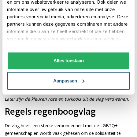
en om ons websiteverkeer te analyseren. Ook delen we
Zoals dit vaak het geval is bij vlaggen, staat iedere kleur ergens
informatie over uw gebruik van onze site met onze
symbool voor. Zo ook bij de regenboogvlag van Gilbert Baker.
partners voor social media, adverteren en analyse. Deze
Deze lgbtq vlag bestond oorspronkelijk uit 8 kleuren.
partners kunnen deze gegevens combineren met andere
informatie die u aan ze heeft verstrekt of die ze hebben
•
Roze - seks
verzameld op basis van uw gebruik van hun services.
•
Rood - leven
•
Oranje - geneeskracht
•
Geel - zonlicht
Alles toestaan
•
Groen - natuur
•
Turkoois - magie
•
Blauw - kalmte
Aanpassen
•
Violet - geest
Later zijn de kleuren roze en turkoois uit de vlag verdwenen.
Regels regenboogvlag
De vlag heeft een sterke verbondenheid met de LGBTQ+
gemeenschap en wordt vaak gehesen om de solidariteit te