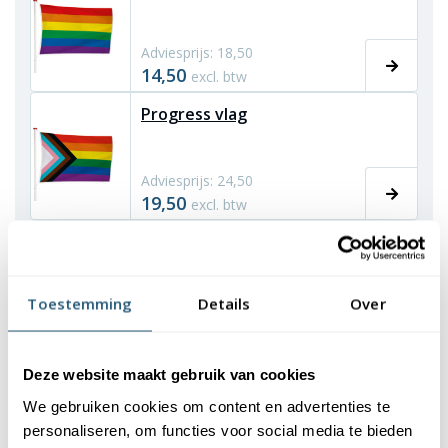
Adviesprijs: 18,50
14,50
excl. btw
Progress vlag
Adviesprijs: 24,50
19,50
excl. btw
Intersekse progress vlag
Toestemming
Details
Over
Adviesprijs: 29,95
25,00
excl. btw
Deze website maakt gebruik van cookies
Betekenis regenboogvlag
We gebruiken cookies om content en advertenties te
personaliseren, om functies voor social media te bieden