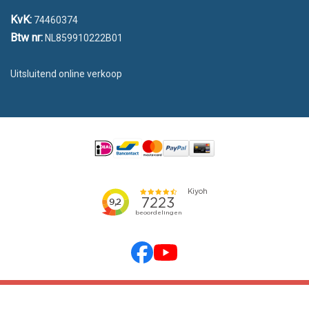
KvK:
74460374
Btw nr:
NL859910222B01
Uitsluitend online verkoop
emarkable
© 2026 Vlaggen Unie | Powered by