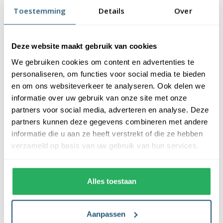
Beschrijving
Specificaties
Toestemming
Details
Over
Reviews
Deze website maakt gebruik van cookies
Beschrijving
We gebruiken cookies om content en advertenties te
personaliseren, om functies voor social media te bieden
Grondplaat zwaar bevestiging ten behoeve van een beachvlag.
en om ons websiteverkeer te analyseren. Ook delen we
informatie over uw gebruik van onze site met onze
Grondplaat (zwaar)
partners voor social media, adverteren en analyse. Deze
partners kunnen deze gegevens combineren met andere
Deze grondplaat is de populairste optie als beachvlag voetstuk.
informatie die u aan ze heeft verstrekt of die ze hebben
De grondplaat is zwaar, en vereist een vlakke ondergrond. Het
verzameld op basis van uw gebruik van hun services.
voetstuk is voorzien van een kogel gelagerd draaimechanisme.
Hierdoor zal jouw beachvlag niet om de stok wikkelen en is deze
dus altijd goed zichtbaar. Hij draait namelijk mee met de wind.
Alles toestaan
De grondplaat is gemakkelijk binnen en buiten te gebruiken.
Specificaties Grondplaat (zwaar):
Aanpassen
Formaat: 50x50 cm