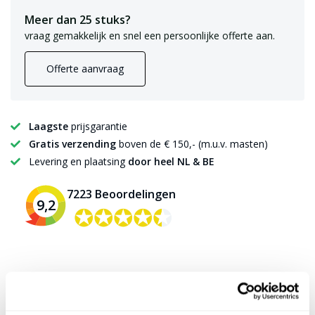
Meer dan 25 stuks?
vraag gemakkelijk en snel een persoonlijke offerte aan.
Offerte aanvraag
Laagste
prijsgarantie
Gratis verzending
boven de € 150,- (m.u.v. masten)
Levering en plaatsing
door heel NL & BE
7223 Beoordelingen
9,2
✪✪✪✪✪
✪✪✪✪✪