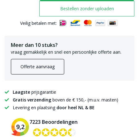
Bestellen zonder uploaden
Veilig betalen met:
Meer dan 10 stuks?
vraag gemakkelijk en snel een persoonlijke offerte aan.
Offerte aanvraag
Laagste
prijsgarantie
Gratis verzending
boven de € 150,- (m.u.v. masten)
Levering en plaatsing
door heel NL & BE
7223 Beoordelingen
9,2
✪✪✪✪✪
✪✪✪✪✪