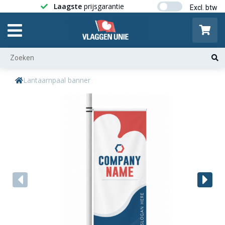
Laagste
prijsgarantie
Gratis ver
Lantaarnpaal banner