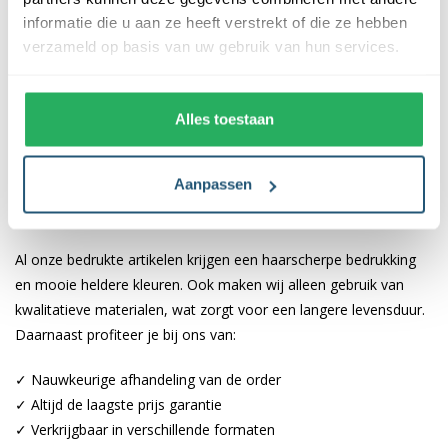
De banner is gemaakt van dik kwaliteitsdoek en verkrijgbaar in 3
informatie die u aan ze heeft verstrekt of die ze hebben
basisformaten en wordt dubbelzijdig bedruk. Daarnaast is de
verzameld op basis van uw gebruik van hun services.
bedrukte banier voorzien van een strakke afwerking. Met de
lantaarnpaal banner kies je voor een professionele uitstraling.
De ophanggarnituur verstelbaar en geschikt voor palen met een
Alles toestaan
diameter tot 25cm.
Voordelen van de paal banner van Vlaggen
Aanpassen
Unie
Al onze bedrukte artikelen krijgen een haarscherpe bedrukking
en mooie heldere kleuren. Ook maken wij alleen gebruik van
kwalitatieve materialen, wat zorgt voor een langere levensduur.
Daarnaast profiteer je bij ons van:
✓ Nauwkeurige afhandeling van de order
✓ Altijd de laagste prijs garantie
✓ Verkrijgbaar in verschillende formaten