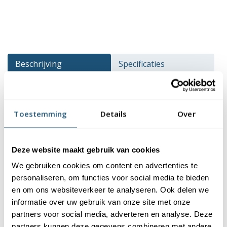
Beschrijving
Specificaties
Documentatie
Reviews
Toestemming
Details
Over
Beschrijving
Een lantaarnpaal banner wordt veel gebruikt voor (tijdelijke)
Deze website maakt gebruik van cookies
reclame. Het is de perfecte manier om jouw boodschap te
tonen aan voorbijgaand verkeer. De banner wordt dubbelzijdig
We gebruiken cookies om content en advertenties te
personaliseren, om functies voor social media te bieden
bedrukt en is dus aan beide zijden leesbaar. De lantaarnpaal
en om ons websiteverkeer te analyseren. Ook delen we
banier wordt geleverd inclusief alle ophanggarnituur.
informatie over uw gebruik van onze site met onze
Kenmerken van de lantaarnpaal banner
partners voor social media, adverteren en analyse. Deze
partners kunnen deze gegevens combineren met andere