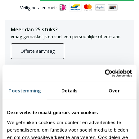
Veilig betalen met:
Meer dan 25 stuks?
vraag gemakkelijk en snel een persoonlijke offerte aan.
Offerte aanvraag
Laagste
prijsgarantie
Gratis verzending
boven de € 150,- (m.u.v. masten)
Toestemming
Details
Over
Levering en plaatsing
door heel NL & BE
7223 Beoordelingen
9,2
✪✪✪✪✪
✪✪✪✪✪
Deze website maakt gebruik van cookies
We gebruiken cookies om content en advertenties te
personaliseren, om functies voor social media te bieden
en om ons websiteverkeer te analyseren. Ook delen we