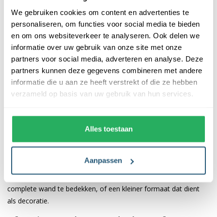
woonkamer
We gebruiken cookies om content en advertenties te
personaliseren, om functies voor social media te bieden
Doordat u flexibel bent in de afmeting kunt u er voor zelfs voor
en om ons websiteverkeer te analyseren. Ook delen we
kiezen om uw complete muur te bedekken. Het doek kunt u
informatie over uw gebruik van onze site met onze
bedrukken met ieder gewenst design, waardoor u een compleet
partners voor social media, adverteren en analyse. Deze
nieuwe sfeer creëert in uw woonkamer. Het doek is ook los te
partners kunnen deze gegevens combineren met andere
informatie die u aan ze heeft verstrekt of die ze hebben
bestellen, waardoor u de eenvoudig kunt vervangen. Hierdoor
verzameld op basis van uw gebruik van hun services.
ontstaat er een compleet nieuwe sfeer in uw woning.
Doeksoort van het peesdoek
Peesdoeken zijn verkrijgbaar in diverse doeksoorten. Wij bieden
Alles toestaan
enkel de beste kwaliteit. Zo wordt het doek gemaakt van
Blackback doek inclusief siliconen pees. Deze doeksoort zorgt
Aanpassen
ervoor dat uw ontwerp haarscherp bedrukt wordt waardoor
deze de juiste sfeer geeft. Of u er nu voor kiest om een
complete wand te bedekken, of een kleiner formaat dat dient
als decoratie.