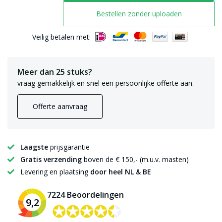
Bestellen zonder uploaden
Veilig betalen met:
Meer dan 25 stuks?
vraag gemakkelijk en snel een persoonlijke offerte aan.
Offerte aanvraag
Laagste
prijsgarantie
Gratis verzending
boven de € 150,- (m.u.v. masten)
Levering en plaatsing
door heel NL & BE
7224 Beoordelingen
9,2
✪✪✪✪✪
✪✪✪✪✪