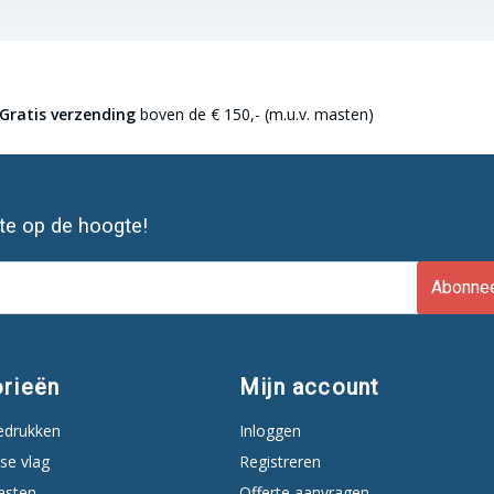
Gratis verzending
boven de € 150,- (m.u.v. masten)
ste op de hoogte!
Abonne
rieën
Mijn account
edrukken
Inloggen
se vlag
Registreren
asten
Offerte aanvragen