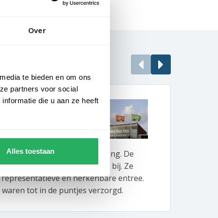
Over
 media te bieden en om ons
ze partners voor social
nformatie die u aan ze heeft
vrije uitstraling
Enor
BeBo 
Alles toestaan
lles om gastvrijheid en uitstraling. De
Bij B
otels dragen daar perfect aan bij. Ze
produ
 representatieve en herkenbare entree.
vlagg
waren tot in de puntjes verzorgd.
de ko