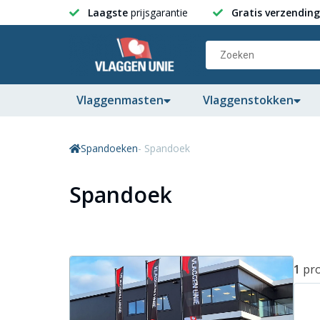
Laagste
prijsgarantie
Gratis verzending
Vlaggenmasten
Vlaggenstokken
Spandoeken
- Spandoek
Spandoek
1
pr