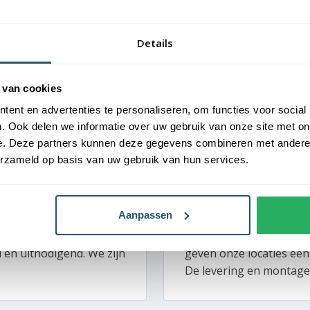
Details
 van cookies
ent en advertenties te personaliseren, om functies voor social
. Ook delen we informatie over uw gebruik van onze site met on
e. Deze partners kunnen deze gegevens combineren met andere i
erzameld op basis van uw gebruik van hun services.
Professionele en gast
Van Der Valk – Martin
Aanpassen
akantiegevoel ervaren.
Bij Van der Valk draait a
 juiste toon. Dankzij de
vlaggenmasten bij ons h
d en uitnodigend. We zijn
geven onze locaties een
De levering en montage 