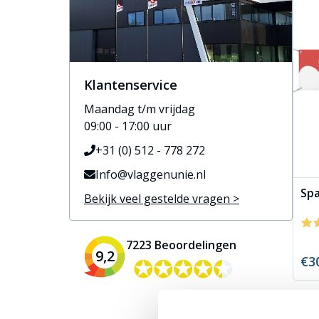
Klantenservice
Maandag t/m vrijdag
09:00 - 17:00 uur
+31 (0) 512 - 778 272
Info@vlaggenunie.nl
Sp
Bekijk veel gestelde vragen >
7223 Beoordelingen
9,2
✪✪✪✪✪
✪✪✪✪✪
€3
"top"