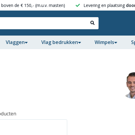
boven de € 150,- (m.u.v. masten)
Levering en plaatsing
door
Vlaggen
Vlag bedrukken
Wimpels
S
oducten