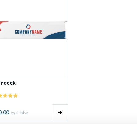
andoek
0,00
excl. btw