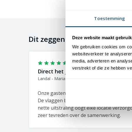
Toestemming
Dit zeggen onze klanten
Deze website maakt gebruik
We gebruiken cookies om cont
websiteverkeer te analyseren
media, adverteren en analys
verstrekt of die ze hebben v
Direct het juiste vakantiegevoel
Landal - Marianne
Onze gasten moeten vanaf aankomst het v
De vlaggen bij onze parken zetten direct de
nette uitstraling oogt elke locatie verzorg
zeer tevreden over de samenwerking.