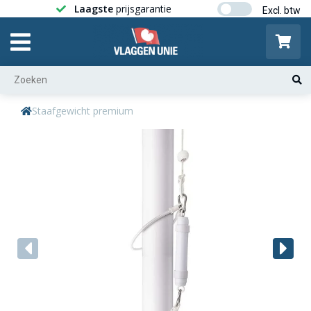
Laagste
prijsgarantie
Gratis ver
Staafgewicht premium