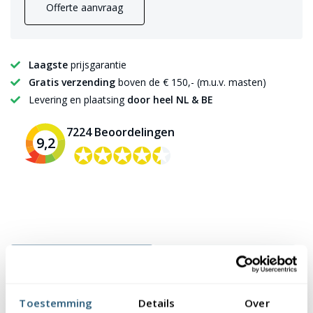
Offerte aanvraag
Laagste
prijsgarantie
Gratis verzending
boven de € 150,- (m.u.v. masten)
Levering en plaatsing
door heel NL & BE
7224 Beoordelingen
9,2
✪✪✪✪✪
✪✪✪✪✪
Beschrijving
Specificaties
Reviews
Toestemming
Details
Over