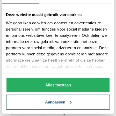
Beschrijving
Deze website maakt gebruik van cookies
Een gewicht is essentieel bij een vlaggenmast met anti-
We gebruiken cookies om content en advertenties te
diefstalsysteem of liersysteem. Deze zorgt ervoor dat de vlag
personaliseren, om functies voor social media te bieden
naar beneden komt als je deze laat zakken. Het staafgewicht
en om ons websiteverkeer te analyseren. Ook delen we
premium is geschikt voor ieder type vlaggenmast en heeft een
informatie over uw gebruik van onze site met onze
gewicht van +/- 1100 gram.
partners voor social media, adverteren en analyse. Deze
partners kunnen deze gegevens combineren met andere
Bevestiging van het staafgewicht
informatie die u aan ze heeft verstrekt of die ze hebben
premium
verzameld op basis van uw gebruik van hun services.
Het staafgewicht premium is een cilindrisch gewicht dat
beschermd is met rubberen banden. Deze voorkomen
Alles toestaan
beschadigingen aan de mast. Zowel aan de boven- als
onderkant zitten metalen clips. Het gewicht wordt als volgt
geplaatst:
Aanpassen
Open de metalen clip en bevestig deze aan de onderste clip