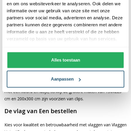
en om ons websiteverkeer te analyseren. Ook delen we
informatie over uw gebruik van onze site met onze
De afwerking van onze vlaggen is van hoge kwaliteit. Ze zijn
partners voor social media, adverteren en analyse. Deze
voorzien van een sterke kopband en een dubbele stiknaad, wat
partners kunnen deze gegevens combineren met andere
bijdraagt aan hun duurzaamheid en stevigheid. Wij bieden de
informatie die u aan ze heeft verstrekt of die ze hebben
vlag van
Een
aan in verschillende afmetingen, namelijk 40x60
verzameld op basis van uw gebruik van hun services.
cm, 70x100 cm, 100x150 cm, 150x225 cm en 200x300 cm.
Hierdoor is er altijd een geschikte maat voor jouw specifieke
toepassing
Alles toestaan
Afhankelijk van de afmetingen die je kiest, worden de vlaggen
voorzien van verschillende bevestigingsmogelijkheden. De
Aanpassen
vlaggen van 40x60 cm, 70x100 cm en 100x150 cm zijn uitgerust
met een koord en lusje, terwijl de grotere maten van 150x225
cm en 200x300 cm zijn voorzien van clips.
De vlag van Een bestellen
Kies voor kwaliteit en betrouwbaarheid met vlaggen van Vlaggen