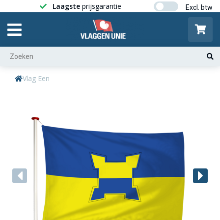
Laagste
prijsgarantie
Gratis ver
Vlag Een