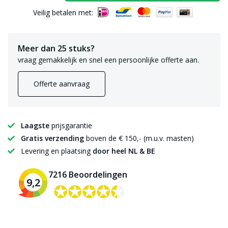
Veilig betalen met:
Meer dan 25 stuks?
vraag gemakkelijk en snel een persoonlijke offerte aan.
Offerte aanvraag
Laagste
prijsgarantie
Gratis verzending
boven de € 150,- (m.u.v. masten)
Levering en plaatsing
door heel NL & BE
7216 Beoordelingen
9,2
✪✪✪✪✪
✪✪✪✪✪