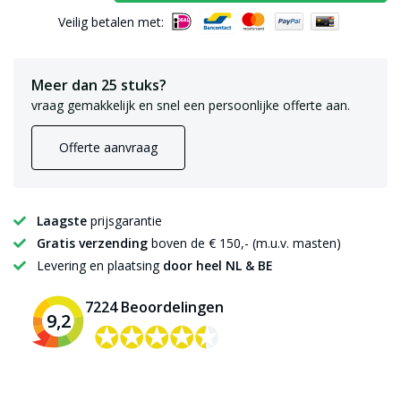
Veilig betalen met:
Meer dan 25 stuks?
vraag gemakkelijk en snel een persoonlijke offerte aan.
Offerte aanvraag
Laagste
prijsgarantie
Gratis verzending
boven de € 150,- (m.u.v. masten)
Levering en plaatsing
door heel NL & BE
7224 Beoordelingen
9,2
✪✪✪✪✪
✪✪✪✪✪