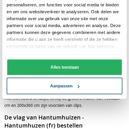
personaliseren, om functies voor social media te bieden
Hantumhuzen (fr)
en om ons websiteverkeer te analyseren. Ook delen we
informatie over uw gebruik van onze site met onze
De afwerking van onze vlaggen is van hoge kwaliteit. Ze zijn
partners voor social media, adverteren en analyse. Deze
voorzien van een sterke kopband en een dubbele stiknaad, wat
partners kunnen deze gegevens combineren met andere
bijdraagt aan hun duurzaamheid en stevigheid. Wij bieden de
informatie die u aan ze heeft verstrekt of die ze hebben
vlag van
Hantumhuizen - Hantumhuzen (fr)
aan in
verzameld op basis van uw gebruik van hun services.
verschillende afmetingen, namelijk 40x60 cm, 70x100 cm,
100x150 cm, 150x225 cm en 200x300 cm. Hierdoor is er altijd
een geschikte maat voor jouw specifieke toepassing
Alles toestaan
Afhankelijk van de afmetingen die je kiest, worden de vlaggen
voorzien van verschillende bevestigingsmogelijkheden. De
Aanpassen
vlaggen van 40x60 cm, 70x100 cm en 100x150 cm zijn uitgerust
met een koord en lusje, terwijl de grotere maten van 150x225
cm en 200x300 cm zijn voorzien van clips.
De vlag van Hantumhuizen -
Hantumhuzen (fr) bestellen