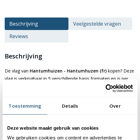
Beschrijving
Veelgestelde vragen
Reviews
Beschrijving
De vlag van
Hantumhuizen - Hantumhuzen (fr)
kopen? Deze
vlag is verkrijgbaar in 5 verschillende basis formaten en is per
stuk te bestellen, maar ook in grote aantallen. De vlag is
gemaakt van 115 gr/m² glanspolyester vlaggendoek. Dit
materiaal is niet alleen duurzaam, maar ook kleurecht en uv-
Toestemming
Details
Over
bestendig. Je kan er dus zeker van zijn dat de kleuren van de vlag
mooi blijven. Bovendien zijn onze vlaggen wasbaar op 40
graden, waardoor ze eenvoudig schoon te houden zijn.
Deze website maakt gebruik van cookies
De vlag van Hantumhuizen -
We gebruiken cookies om content en advertenties te