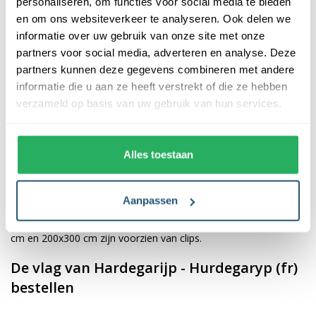
personaliseren, om functies voor social media te bieden
en om ons websiteverkeer te analyseren. Ook delen we
De afwerking van onze vlaggen is van hoge kwaliteit. Ze zijn
informatie over uw gebruik van onze site met onze
voorzien van een sterke kopband en een dubbele stiknaad, wat
partners voor social media, adverteren en analyse. Deze
bijdraagt aan hun duurzaamheid en stevigheid. Wij bieden de
partners kunnen deze gegevens combineren met andere
vlag van
Hardegarijp - Hurdegaryp (fr)
aan in verschillende
informatie die u aan ze heeft verstrekt of die ze hebben
afmetingen, namelijk 40x60 cm, 70x100 cm, 100x150 cm,
verzameld op basis van uw gebruik van hun services.
150x225 cm en 200x300 cm. Hierdoor is er altijd een geschikte
maat voor jouw specifieke toepassing
Alles toestaan
Afhankelijk van de afmetingen die je kiest, worden de vlaggen
voorzien van verschillende bevestigingsmogelijkheden. De
Aanpassen
vlaggen van 40x60 cm, 70x100 cm en 100x150 cm zijn uitgerust
met een koord en lusje, terwijl de grotere maten van 150x225
cm en 200x300 cm zijn voorzien van clips.
De vlag van Hardegarijp - Hurdegaryp (fr)
bestellen