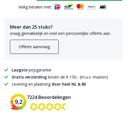
Veilig betalen met:
Meer dan 25 stuks?
vraag gemakkelijk en snel een persoonlijke offerte aan.
Offerte aanvraag
Laagste
prijsgarantie
Gratis verzending
boven de € 150,- (m.u.v. masten)
Levering en plaatsing
door heel NL & BE
7224 Beoordelingen
9,2
✪✪✪✪✪
✪✪✪✪✪