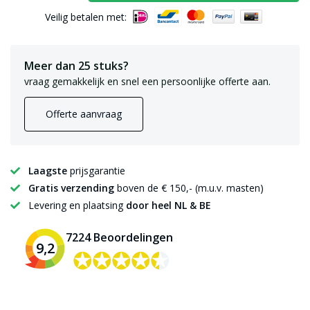
Veilig betalen met:
Meer dan 25 stuks?
vraag gemakkelijk en snel een persoonlijke offerte aan.
Offerte aanvraag
Laagste
prijsgarantie
Gratis verzending
boven de € 150,- (m.u.v. masten)
Levering en plaatsing
door heel NL & BE
7224 Beoordelingen
9,2
✪✪✪✪✪
✪✪✪✪✪