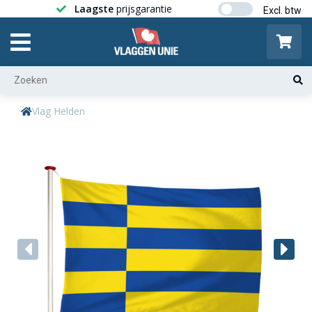
Laagste
prijsgarantie
Gratis ver
Vlag Helden