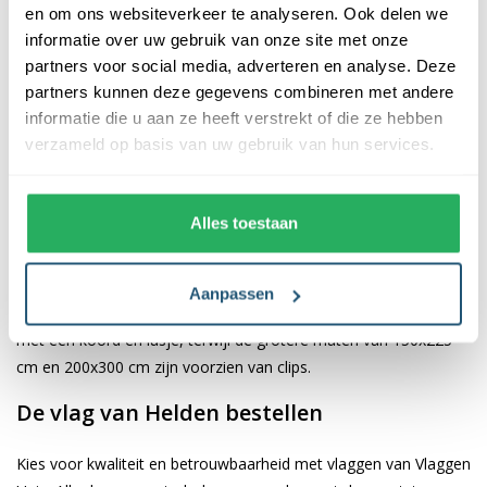
en om ons websiteverkeer te analyseren. Ook delen we
informatie over uw gebruik van onze site met onze
De afwerking van onze vlaggen is van hoge kwaliteit. Ze zijn
partners voor social media, adverteren en analyse. Deze
voorzien van een sterke kopband en een dubbele stiknaad, wat
partners kunnen deze gegevens combineren met andere
bijdraagt aan hun duurzaamheid en stevigheid. Wij bieden de
informatie die u aan ze heeft verstrekt of die ze hebben
vlag van
Helden
aan in verschillende afmetingen, namelijk 40x60
verzameld op basis van uw gebruik van hun services.
cm, 70x100 cm, 100x150 cm, 150x225 cm en 200x300 cm.
Hierdoor is er altijd een geschikte maat voor jouw specifieke
toepassing
Alles toestaan
Afhankelijk van de afmetingen die je kiest, worden de vlaggen
voorzien van verschillende bevestigingsmogelijkheden. De
Aanpassen
vlaggen van 40x60 cm, 70x100 cm en 100x150 cm zijn uitgerust
met een koord en lusje, terwijl de grotere maten van 150x225
cm en 200x300 cm zijn voorzien van clips.
De vlag van Helden bestellen
Kies voor kwaliteit en betrouwbaarheid met vlaggen van Vlaggen