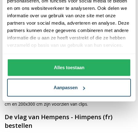
personaliseren, om functies voor social media te bieden
en om ons websiteverkeer te analyseren. Ook delen we
De afwerking van onze vlaggen is van hoge kwaliteit. Ze zijn
informatie over uw gebruik van onze site met onze
voorzien van een sterke kopband en een dubbele stiknaad, wat
partners voor social media, adverteren en analyse. Deze
bijdraagt aan hun duurzaamheid en stevigheid. Wij bieden de
partners kunnen deze gegevens combineren met andere
vlag van
Hempens - Himpens (fr)
aan in verschillende
informatie die u aan ze heeft verstrekt of die ze hebben
afmetingen, namelijk 40x60 cm, 70x100 cm, 100x150 cm,
verzameld op basis van uw gebruik van hun services.
150x225 cm en 200x300 cm. Hierdoor is er altijd een geschikte
maat voor jouw specifieke toepassing
Alles toestaan
Afhankelijk van de afmetingen die je kiest, worden de vlaggen
voorzien van verschillende bevestigingsmogelijkheden. De
Aanpassen
vlaggen van 40x60 cm, 70x100 cm en 100x150 cm zijn uitgerust
met een koord en lusje, terwijl de grotere maten van 150x225
cm en 200x300 cm zijn voorzien van clips.
De vlag van Hempens - Himpens (fr)
bestellen