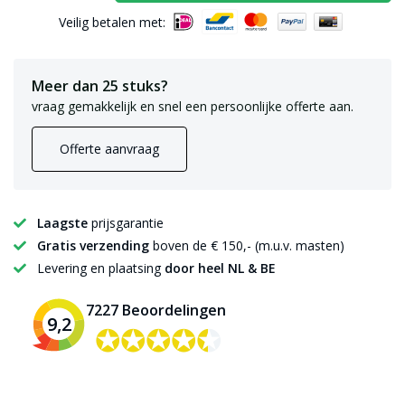
Veilig betalen met:
Meer dan 25 stuks?
vraag gemakkelijk en snel een persoonlijke offerte aan.
Offerte aanvraag
Laagste
prijsgarantie
Gratis verzending
boven de € 150,- (m.u.v. masten)
Levering en plaatsing
door heel NL & BE
7227 Beoordelingen
9,2
✪✪✪✪✪
✪✪✪✪✪