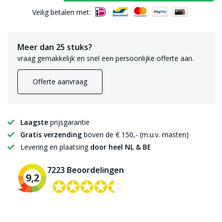
Veilig betalen met:
Meer dan 25 stuks?
vraag gemakkelijk en snel een persoonlijke offerte aan.
Offerte aanvraag
Laagste
prijsgarantie
Gratis verzending
boven de € 150,- (m.u.v. masten)
Levering en plaatsing
door heel NL & BE
7223 Beoordelingen
9,2
✪✪✪✪✪
✪✪✪✪✪