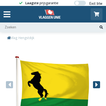
Laagste
prijsgarantie
Gratis ver
Vlag Hengstdijk