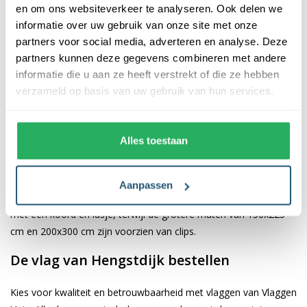
en om ons websiteverkeer te analyseren. Ook delen we
informatie over uw gebruik van onze site met onze
De afwerking van onze vlaggen is van hoge kwaliteit. Ze zijn
partners voor social media, adverteren en analyse. Deze
voorzien van een sterke kopband en een dubbele stiknaad, wat
partners kunnen deze gegevens combineren met andere
bijdraagt aan hun duurzaamheid en stevigheid. Wij bieden de
informatie die u aan ze heeft verstrekt of die ze hebben
vlag van
Hengstdijk
aan in verschillende afmetingen, namelijk
verzameld op basis van uw gebruik van hun services.
40x60 cm, 70x100 cm, 100x150 cm, 150x225 cm en 200x300
cm. Hierdoor is er altijd een geschikte maat voor jouw
specifieke toepassing
Alles toestaan
Afhankelijk van de afmetingen die je kiest, worden de vlaggen
voorzien van verschillende bevestigingsmogelijkheden. De
Aanpassen
vlaggen van 40x60 cm, 70x100 cm en 100x150 cm zijn uitgerust
met een koord en lusje, terwijl de grotere maten van 150x225
cm en 200x300 cm zijn voorzien van clips.
De vlag van Hengstdijk bestellen
Kies voor kwaliteit en betrouwbaarheid met vlaggen van Vlaggen