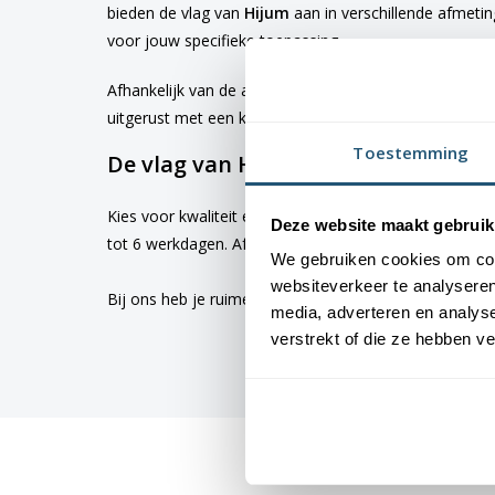
bieden de vlag van
Hijum
aan in verschillende afmeti
voor jouw specifieke toepassing
Afhankelijk van de afmetingen die je kiest, worden d
uitgerust met een koord en lusje, terwijl de grotere 
Toestemming
De vlag van Hijum bestellen
Kies voor kwaliteit en betrouwbaarheid met vlaggen v
Deze website maakt gebruik
tot 6 werkdagen. Afhankelijk van de locatie hebben v
We gebruiken cookies om cont
websiteverkeer te analyseren
Bij ons heb je ruime keus uit
vlaggen
. Altijd met de h
media, adverteren en analys
verstrekt of die ze hebben v