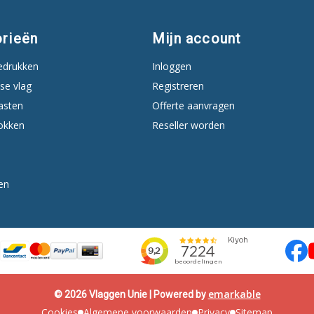
rieën
Mijn account
edrukken
Inloggen
se vlag
Registreren
asten
Offerte aanvragen
okken
Reseller worden
en
emarkable
© 2026 Vlaggen Unie | Powered by
Cookies
Algemene voorwaarden
Privacy
Sitemap