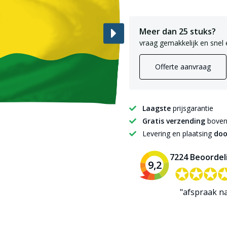
Meer dan 25 stuks?
vraag gemakkelijk en snel 
Offerte aanvraag
Laagste
prijsgarantie
Gratis verzending
boven 
Levering en plaatsing
doo
7224 Beoordel
9,2
✪✪✪
✪✪✪
"afspraak n