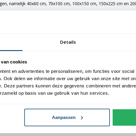
ngen, namelijk 40x60 cm, 70x100 cm, 100x150 cm, 150x225 cm en 200x
e vlaggen voorzien van verschillende bevestigingsmogelijkheden. De 
maten van 150x225 cm en 200x300 cm zijn voorzien van clips.
Details
an Vlaggen Unie. Alle dorps- en stadsvlaggen worden met de grootst 
 van cookies
laggen een gemiddelde levensduur van 3 tot 6 maanden.
ent en advertenties te personaliseren, om functies voor social
. Ook delen we informatie over uw gebruik van onze site met on
oogste kwaliteit vlaggendoek, printing en afwerking.
e. Deze partners kunnen deze gegevens combineren met andere i
erzameld op basis van uw gebruik van hun services.
Aanpassen