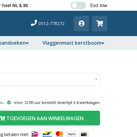
 heel NL & BE
0512-778272
pandoeken
Vlaggenmast kerstboom
Voor 12:00 uur besteld, levertijd 3-4 werkdagen
tw)
TOEVOEGEN AAN WINKELWAGEN
lig betalen met: