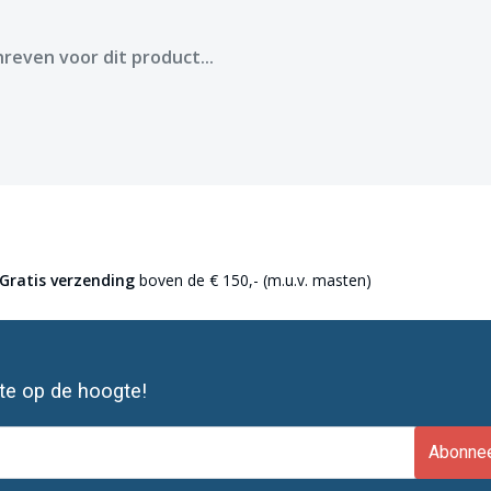
reven voor dit product...
Gratis verzending
boven de € 150,- (m.u.v. masten)
ste op de hoogte!
Abonne