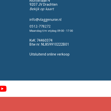
Richterlaan 4
9207 JV Drachten
Bekijk op kaart
info@vlaggenunie.nl
0512-778272
Maandag t/m vrijdag 09:00 - 17:00
KvK:
74460374
Btw nr:
NL859910222B01
Uitsluitend online verkoop