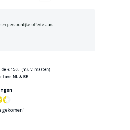
een persoonlijke offerte aan.
de € 150,- (m.u.v. masten)
r heel NL & BE
ingen
✪✪
✪✪
a gekomen"