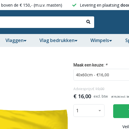
boven de € 150,- (m.u.v. masten)
Levering en plaatsing
door
Vlaggen
Vlag bedrukken
Wimpels
S
*
Maak een keuze:
Adviesprijs:€
19,00
€
16,00
(€
19,36
incl. b
Vei