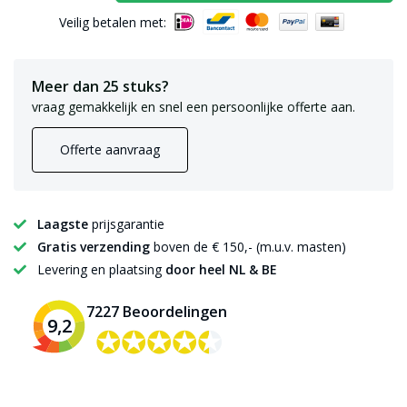
Veilig betalen met:
Meer dan 25 stuks?
vraag gemakkelijk en snel een persoonlijke offerte aan.
Offerte aanvraag
Laagste
prijsgarantie
Gratis verzending
boven de € 150,- (m.u.v. masten)
Levering en plaatsing
door heel NL & BE
7227 Beoordelingen
9,2
✪✪✪✪✪
✪✪✪✪✪