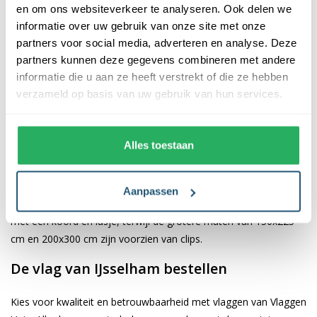
en om ons websiteverkeer te analyseren. Ook delen we
informatie over uw gebruik van onze site met onze
De afwerking van onze vlaggen is van hoge kwaliteit. Ze zijn
partners voor social media, adverteren en analyse. Deze
voorzien van een sterke kopband en een dubbele stiknaad, wat
partners kunnen deze gegevens combineren met andere
bijdraagt aan hun duurzaamheid en stevigheid. Wij bieden de
informatie die u aan ze heeft verstrekt of die ze hebben
vlag van
IJsselham
aan in verschillende afmetingen, namelijk
verzameld op basis van uw gebruik van hun services.
40x60 cm, 70x100 cm, 100x150 cm, 150x225 cm en 200x300
cm. Hierdoor is er altijd een geschikte maat voor jouw
specifieke toepassing
Alles toestaan
Afhankelijk van de afmetingen die je kiest, worden de vlaggen
voorzien van verschillende bevestigingsmogelijkheden. De
Aanpassen
vlaggen van 40x60 cm, 70x100 cm en 100x150 cm zijn uitgerust
met een koord en lusje, terwijl de grotere maten van 150x225
cm en 200x300 cm zijn voorzien van clips.
De vlag van IJsselham bestellen
Kies voor kwaliteit en betrouwbaarheid met vlaggen van Vlaggen