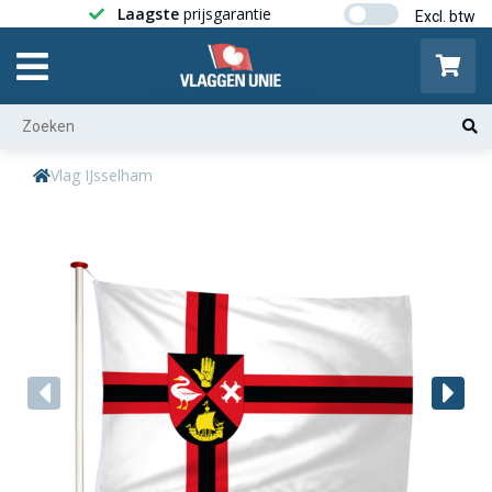
Laagste
prijsgarantie
Gratis ver
Vlag IJsselham