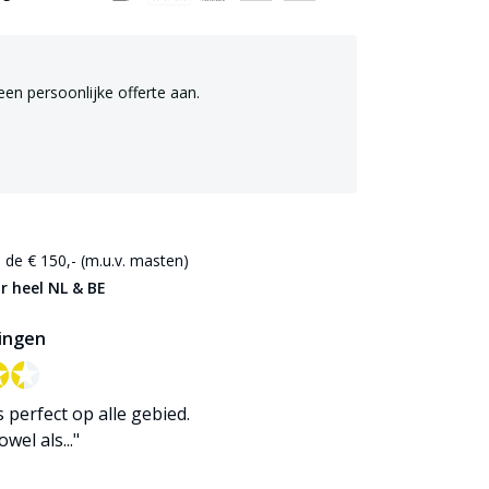
een persoonlijke offerte aan.
de € 150,- (m.u.v. masten)
r heel NL & BE
ingen
✪✪
✪✪
is perfect op alle gebied.
wel als..."