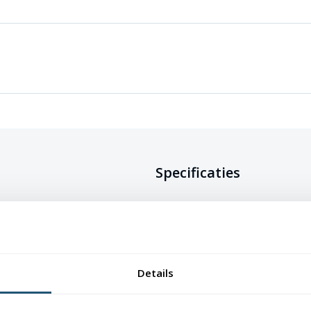
Specificaties
rkrijgbaar in verschillende
erking. De vlag is gemaakt van 115
Doeksoort
Glanspolyester 
rzaam, maar ook kleurecht en uv-
van de vlag mooi blijven.
Onderhoud
Wasbaar op max
Details
waardoor ze eenvoudig schoon te
Afwerking
Afmetingen t/m
lusje, grotere m