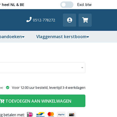
 heel NL & BE
0512-778272
pandoeken
Vlaggenmast kerstboom
Voor 12:00 uur besteld, levertijd 3-4 werkdagen
tw)
TOEVOEGEN AAN WINKELWAGEN
lig betalen met: