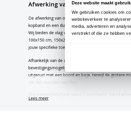
Afwerking van de vlag Landerd
Deze website maakt gebruik
We gebruiken cookies om cont
De afwerking van onze vlaggen is van hoge kwaliteit. 
websiteverkeer te analyseren
kopband en een dubbele stiknaad, wat bijdraagt aan 
media, adverteren en analys
Wij bieden de vlag van
Landerd
aan in verschillende 
verstrekt of die ze hebben v
100x150 cm, 150x225 cm en 200x300 cm. Hierdoor is e
jouw specifieke toepassing
Afhankelijk van de afmetingen die je kiest, worden de
bevestigingsmogelijkheden. De vlaggen van 40x60 cm
uitgerust met een koord en lusje, terwijl de grotere
cm zijn voorzien van clips.
Gemeentevlag van Landerd bestell
Lees meer
Kies voor kwaliteit en betrouwbaarheid met onze Lan
worden met de grootst mogelijke zorg vervaardigd en 
werkdagen. Afhankelijk van de locatie hebben vlagge
tot 6 maanden.