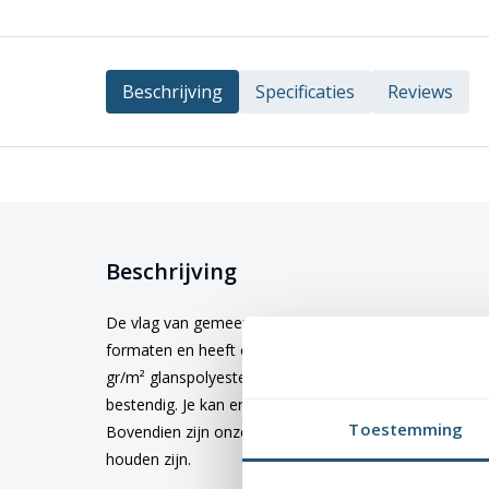
Beschrijving
Specificaties
Reviews
Beschrijving
De vlag van gemeente
Landerd
kopen? Deze vlag is ve
formaten en heeft een hoogwaardige kwaliteit en afw
gr/m² glanspolyester. Dit materiaal is niet alleen duu
bestendig. Je kan er dus zeker van zijn dat de kleuren 
Toestemming
Bovendien zijn onze vlaggen wasbaar op 40 graden, 
houden zijn.