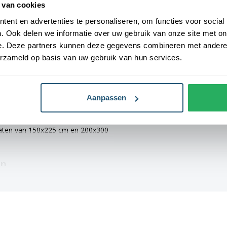
 van cookies
ent en advertenties te personaliseren, om functies voor social
Levensduur
3-6 maanden (af
Ze zijn voorzien van een sterke
. Ook delen we informatie over uw gebruik van onze site met on
weersomstandi
hun duurzaamheid en stevigheid.
e. Deze partners kunnen deze gegevens combineren met andere i
afmetingen: 40x60 cm, 70x100 cm,
erzameld op basis van uw gebruik van hun services.
r altijd een geschikte maat voor
Aanpassen
 vlaggen voorzien van verschillende
, 70x100 cm en 100x150 cm zijn
 maten van 150x225 cm en 200x300
en
derd vlag. Alle gemeentevlaggen
hebben een levertijd van 4 tot 6
n een gemiddelde levensduur van 3