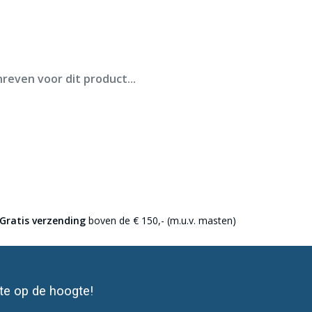
ederland.
reven voor dit product...
Gratis verzending
boven de € 150,- (m.u.v. masten)
ste op de hoogte!