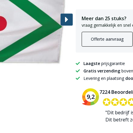
Meer dan 25 stuks?
vraag gemakkelijk en snel 
Offerte aanvraag
Laagste
prijsgarantie
Gratis verzending
boven 
Levering en plaatsing
doo
7224 Beoordel
9,2
✪✪✪
✪✪✪
"Dit bedrijf 
Dit betreft zo