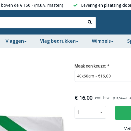
boven de € 150,- (m.u.v. masten)
Levering en plaatsing
door
Vlaggen
Vlag bedrukken
Wimpels
S
*
Maak een keuze:
€
16,00
(€
19,36
incl. b
Vei