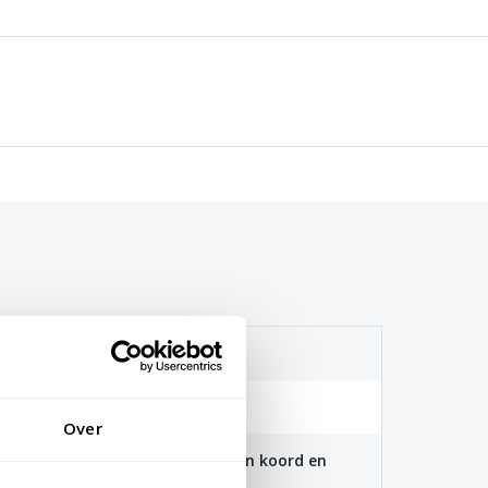
(115 gr/m2)
. 40 graden
Over
 100x150cm zijn voorzien van een koord en
aten zijn voorzien van clips