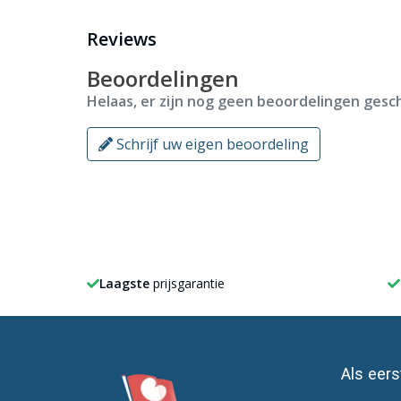
Reviews
Bij ons heb je keuze uit alle
gemeente vlaggen
van N
Beoordelingen
Helaas, er zijn nog geen beoordelingen gesch
Schrijf uw eigen beoordeling
Laagste
prijsgarantie
Als eer