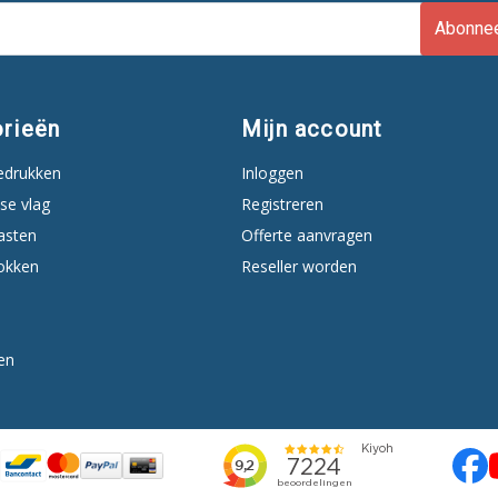
Abonne
rieën
Mijn account
edrukken
Inloggen
se vlag
Registreren
asten
Offerte aanvragen
okken
Reseller worden
en