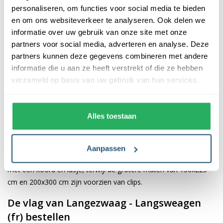
personaliseren, om functies voor social media te bieden
(fr)
en om ons websiteverkeer te analyseren. Ook delen we
informatie over uw gebruik van onze site met onze
De afwerking van onze vlaggen is van hoge kwaliteit. Ze zijn
partners voor social media, adverteren en analyse. Deze
voorzien van een sterke kopband en een dubbele stiknaad, wat
partners kunnen deze gegevens combineren met andere
bijdraagt aan hun duurzaamheid en stevigheid. Wij bieden de
informatie die u aan ze heeft verstrekt of die ze hebben
vlag van
Langezwaag - Langsweagen (fr)
aan in verschillende
verzameld op basis van uw gebruik van hun services.
afmetingen, namelijk 40x60 cm, 70x100 cm, 100x150 cm,
150x225 cm en 200x300 cm. Hierdoor is er altijd een geschikte
maat voor jouw specifieke toepassing
Alles toestaan
Afhankelijk van de afmetingen die je kiest, worden de vlaggen
voorzien van verschillende bevestigingsmogelijkheden. De
Aanpassen
vlaggen van 40x60 cm, 70x100 cm en 100x150 cm zijn uitgerust
met een koord en lusje, terwijl de grotere maten van 150x225
cm en 200x300 cm zijn voorzien van clips.
De vlag van Langezwaag - Langsweagen
(fr) bestellen