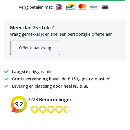
Veilig betalen met:
Meer dan 25 stuks?
vraag gemakkelijk en snel een persoonlijke offerte aan.
Offerte aanvraag
Laagste
prijsgarantie
Gratis verzending
boven de € 150,- (m.u.v. masten)
Levering en plaatsing
door heel NL & BE
7223 Beoordelingen
9,2
✪✪✪✪✪
✪✪✪✪✪