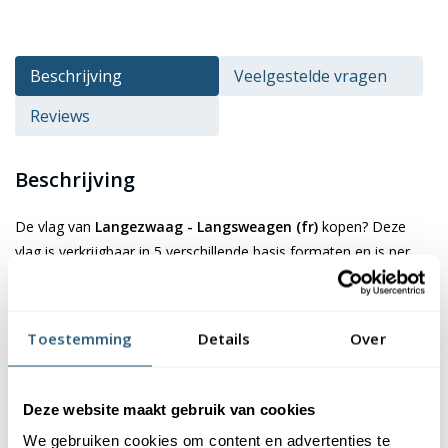
Beschrijving
Veelgestelde vragen
Reviews
Beschrijving
De vlag van
Langezwaag - Langsweagen (fr)
kopen? Deze
vlag is verkrijgbaar in 5 verschillende basis formaten en is per
stuk te bestellen, maar ook in grote aantallen. De vlag is
gemaakt van 115 gr/m² glanspolyester vlaggendoek. Dit
materiaal is niet alleen duurzaam, maar ook kleurecht en uv-
Toestemming
Details
Over
bestendig. Je kan er dus zeker van zijn dat de kleuren van de vlag
mooi blijven. Bovendien zijn onze vlaggen wasbaar op 40
graden, waardoor ze eenvoudig schoon te houden zijn.
Deze website maakt gebruik van cookies
De vlag van Langezwaag - Langsweagen
We gebruiken cookies om content en advertenties te