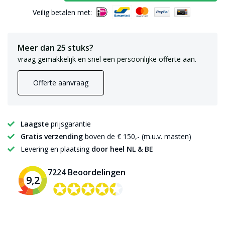
Veilig betalen met:
Meer dan 25 stuks?
vraag gemakkelijk en snel een persoonlijke offerte aan.
Offerte aanvraag
Laagste
prijsgarantie
Gratis verzending
boven de € 150,- (m.u.v. masten)
Levering en plaatsing
door heel NL & BE
7224 Beoordelingen
9,2
✪✪✪✪✪
✪✪✪✪✪