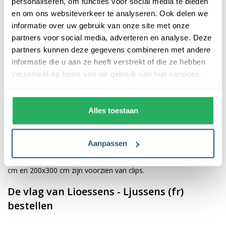
personaliseren, om functies voor social media te bieden
en om ons websiteverkeer te analyseren. Ook delen we
De afwerking van onze vlaggen is van hoge kwaliteit. Ze zijn
informatie over uw gebruik van onze site met onze
voorzien van een sterke kopband en een dubbele stiknaad, wat
partners voor social media, adverteren en analyse. Deze
bijdraagt aan hun duurzaamheid en stevigheid. Wij bieden de
partners kunnen deze gegevens combineren met andere
vlag van
Lioessens - Ljussens (fr)
aan in verschillende
informatie die u aan ze heeft verstrekt of die ze hebben
afmetingen, namelijk 40x60 cm, 70x100 cm, 100x150 cm,
verzameld op basis van uw gebruik van hun services.
150x225 cm en 200x300 cm. Hierdoor is er altijd een geschikte
maat voor jouw specifieke toepassing
Alles toestaan
Afhankelijk van de afmetingen die je kiest, worden de vlaggen
voorzien van verschillende bevestigingsmogelijkheden. De
Aanpassen
vlaggen van 40x60 cm, 70x100 cm en 100x150 cm zijn uitgerust
met een koord en lusje, terwijl de grotere maten van 150x225
cm en 200x300 cm zijn voorzien van clips.
De vlag van Lioessens - Ljussens (fr)
bestellen