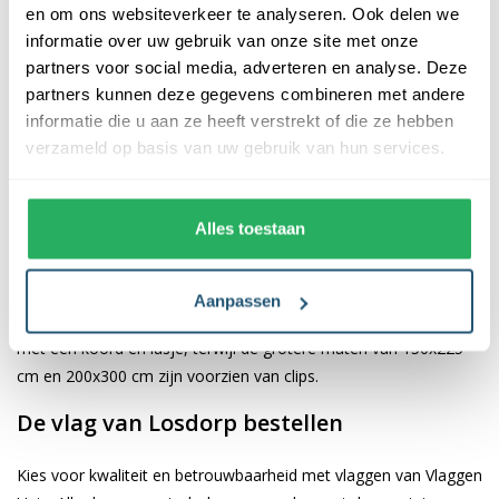
en om ons websiteverkeer te analyseren. Ook delen we
informatie over uw gebruik van onze site met onze
De afwerking van onze vlaggen is van hoge kwaliteit. Ze zijn
partners voor social media, adverteren en analyse. Deze
voorzien van een sterke kopband en een dubbele stiknaad, wat
partners kunnen deze gegevens combineren met andere
bijdraagt aan hun duurzaamheid en stevigheid. Wij bieden de
informatie die u aan ze heeft verstrekt of die ze hebben
vlag van
Losdorp
aan in verschillende afmetingen, namelijk
verzameld op basis van uw gebruik van hun services.
40x60 cm, 70x100 cm, 100x150 cm, 150x225 cm en 200x300
cm. Hierdoor is er altijd een geschikte maat voor jouw
specifieke toepassing
Alles toestaan
Afhankelijk van de afmetingen die je kiest, worden de vlaggen
voorzien van verschillende bevestigingsmogelijkheden. De
Aanpassen
vlaggen van 40x60 cm, 70x100 cm en 100x150 cm zijn uitgerust
met een koord en lusje, terwijl de grotere maten van 150x225
cm en 200x300 cm zijn voorzien van clips.
De vlag van Losdorp bestellen
Kies voor kwaliteit en betrouwbaarheid met vlaggen van Vlaggen