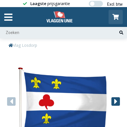
Laagste
prijsgarantie
Gratis ver
Vlag Losdorp