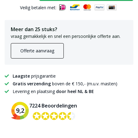
Veilig betalen met:
Meer dan 25 stuks?
vraag gemakkelijk en snel een persoonlijke offerte aan.
Offerte aanvraag
Laagste
prijsgarantie
Gratis verzending
boven de € 150,- (m.u.v. masten)
Levering en plaatsing
door heel NL & BE
7224 Beoordelingen
9,2
✪✪✪✪✪
✪✪✪✪✪