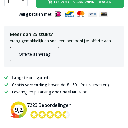
TOEVOEGEN AAN WINKELWAGEN
Veilig betalen met:
Meer dan 25 stuks?
vraag gemakkelijk en snel een persoonlijke offerte aan.
Offerte aanvraag
Laagste
prijsgarantie
Gratis verzending
boven de € 150,- (m.u.v. masten)
Levering en plaatsing
door heel NL & BE
7223 Beoordelingen
9,2
✪✪✪✪✪
✪✪✪✪✪