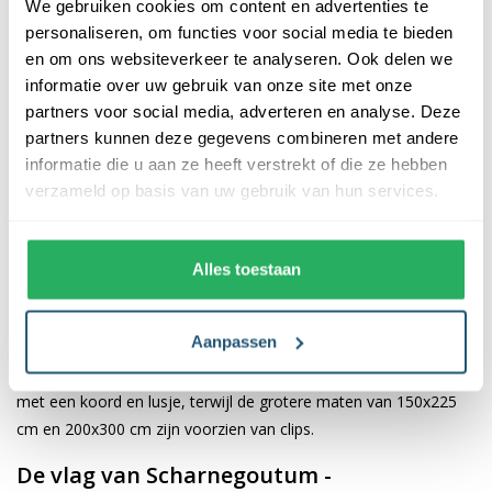
We gebruiken cookies om content en advertenties te
De vlag van Scharnegoutum -
personaliseren, om functies voor social media te bieden
Skearnegoutum (fr)
en om ons websiteverkeer te analyseren. Ook delen we
informatie over uw gebruik van onze site met onze
De afwerking van onze vlaggen is van hoge kwaliteit. Ze zijn
partners voor social media, adverteren en analyse. Deze
voorzien van een sterke kopband en een dubbele stiknaad, wat
partners kunnen deze gegevens combineren met andere
bijdraagt aan hun duurzaamheid en stevigheid. Wij bieden de
informatie die u aan ze heeft verstrekt of die ze hebben
vlag van
Scharnegoutum - Skearnegoutum (fr)
aan in
verzameld op basis van uw gebruik van hun services.
verschillende afmetingen, namelijk 40x60 cm, 70x100 cm,
100x150 cm, 150x225 cm en 200x300 cm. Hierdoor is er altijd
een geschikte maat voor jouw specifieke toepassing
Alles toestaan
Afhankelijk van de afmetingen die je kiest, worden de vlaggen
Aanpassen
voorzien van verschillende bevestigingsmogelijkheden. De
vlaggen van 40x60 cm, 70x100 cm en 100x150 cm zijn uitgerust
met een koord en lusje, terwijl de grotere maten van 150x225
cm en 200x300 cm zijn voorzien van clips.
De vlag van Scharnegoutum -