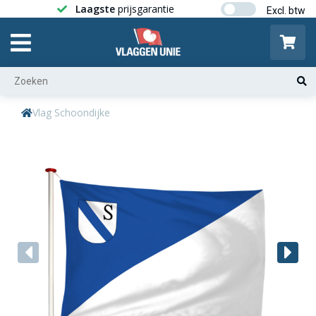
Laagste
prijsgarantie
Gratis ver
Vlag Schoondijke