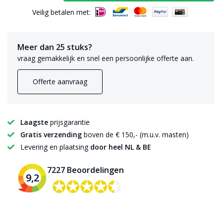
Veilig betalen met:
Meer dan 25 stuks?
vraag gemakkelijk en snel een persoonlijke offerte aan.
Offerte aanvraag
Laagste
prijsgarantie
Gratis verzending
boven de € 150,- (m.u.v. masten)
Levering en plaatsing
door heel NL & BE
7227 Beoordelingen
9,2
✪✪✪✪✪
✪✪✪✪✪