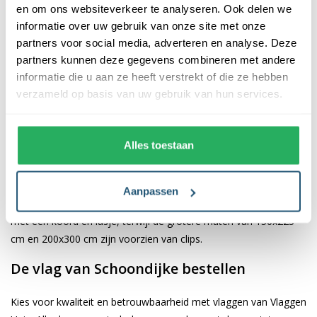
en om ons websiteverkeer te analyseren. Ook delen we
informatie over uw gebruik van onze site met onze
De afwerking van onze vlaggen is van hoge kwaliteit. Ze zijn
partners voor social media, adverteren en analyse. Deze
voorzien van een sterke kopband en een dubbele stiknaad, wat
partners kunnen deze gegevens combineren met andere
bijdraagt aan hun duurzaamheid en stevigheid. Wij bieden de
informatie die u aan ze heeft verstrekt of die ze hebben
vlag van
Schoondijke
aan in verschillende afmetingen, namelijk
verzameld op basis van uw gebruik van hun services.
40x60 cm, 70x100 cm, 100x150 cm, 150x225 cm en 200x300
cm. Hierdoor is er altijd een geschikte maat voor jouw
specifieke toepassing
Alles toestaan
Afhankelijk van de afmetingen die je kiest, worden de vlaggen
voorzien van verschillende bevestigingsmogelijkheden. De
Aanpassen
vlaggen van 40x60 cm, 70x100 cm en 100x150 cm zijn uitgerust
met een koord en lusje, terwijl de grotere maten van 150x225
cm en 200x300 cm zijn voorzien van clips.
De vlag van Schoondijke bestellen
Kies voor kwaliteit en betrouwbaarheid met vlaggen van Vlaggen