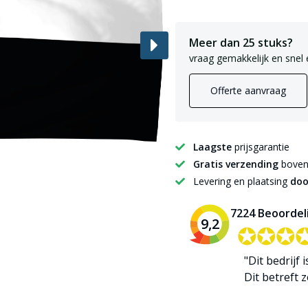
Meer dan 25 stuks?
vraag gemakkelijk en snel 
Offerte aanvraag
Laagste
prijsgarantie
Gratis verzending
boven 
Levering en plaatsing
doo
7224 Beoordel
9,2
✪✪✪
✪✪✪
"Dit bedrijf 
Dit betreft zo