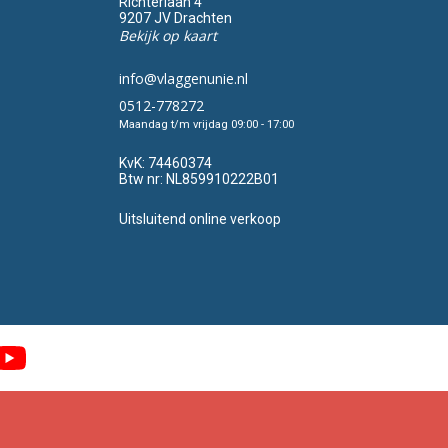
Richterlaan 4
9207 JV Drachten
Bekijk op kaart
info@vlaggenunie.nl
0512-778272
Maandag t/m vrijdag 09:00 - 17:00
KvK:
74460374
Btw nr:
NL859910222B01
Uitsluitend online verkoop