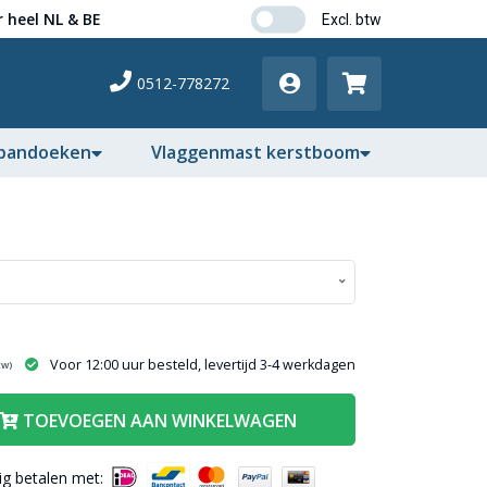
 heel NL & BE
0512-778272
pandoeken
Vlaggenmast kerstboom
Voor 12:00 uur besteld, levertijd 3-4 werkdagen
tw)
TOEVOEGEN AAN WINKELWAGEN
lig betalen met: