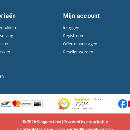
rieën
Mijn account
edrukken
Inloggen
se vlag
Registreren
asten
Offerte aanvragen
okken
Reseller worden
en
emarkable
© 2026 Vlaggen Unie | Powered by
Cookies
Algemene voorwaarden
Privacy
Sitemap