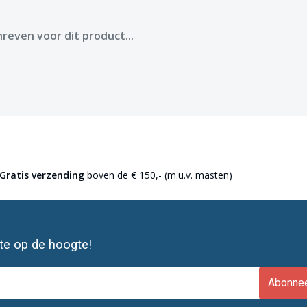
reven voor dit product...
Gratis verzending
boven de € 150,- (m.u.v. masten)
ste op de hoogte!
Abonne