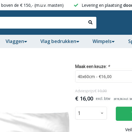
boven de € 150,- (m.u.v. masten)
Levering en plaatsing
door
Vlaggen
Vlag bedrukken
Wimpels
S
*
Maak een keuze:
Adviesprijs:€
19,00
€
16,00
(€
19,36
incl. b
Vei