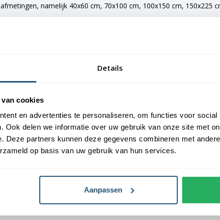
e afmetingen, namelijk 40x60 cm, 70x100 cm, 100x150 cm, 150x225 cm 
e vlaggen voorzien van verschillende bevestigingsmogelijkheden. De 
maten van 150x225 cm en 200x300 cm zijn voorzien van clips.
Details
an Vlaggen Unie. Alle dorps- en stadsvlaggen worden met de grootst 
 van cookies
laggen een gemiddelde levensduur van 3 tot 6 maanden.
ent en advertenties te personaliseren, om functies voor social
. Ook delen we informatie over uw gebruik van onze site met on
van Nederland.
e. Deze partners kunnen deze gegevens combineren met andere i
erzameld op basis van uw gebruik van hun services.
Aanpassen