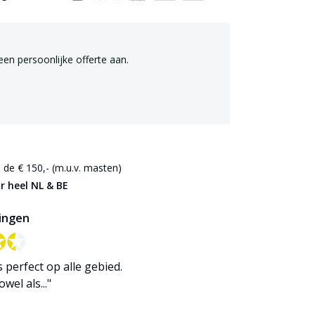
een persoonlijke offerte aan.
de € 150,- (m.u.v. masten)
r heel NL & BE
ingen
✪✪
✪✪
is perfect op alle gebied.
wel als..."