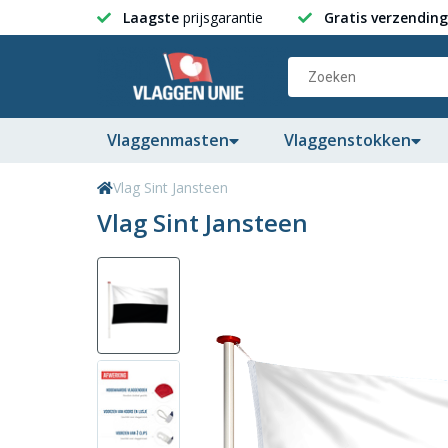
Laagste
prijsgarantie
Gratis verzending
Vlaggenmasten
Vlaggenstokken
Vlag Sint Jansteen
Vlag Sint Jansteen