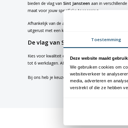
bieden de vlag van
Sint Jansteen
aan in verschillend
maat voor jouw specifieke toepassing
Afhankelijk van de afmetingen die je kiest, worden d
uitgerust met een koord en lusje, terwijl de grotere 
Toestemming
De vlag van Sint Jansteen bestellen
Kies voor kwaliteit en betrouwbaarheid met vlaggen v
Deze website maakt gebruik
tot 6 werkdagen. Afhankelijk van de locatie hebben v
We gebruiken cookies om cont
websiteverkeer te analyseren
Bij ons heb je keuze uit alle
dorps- en stadsvlaggen
media, adverteren en analys
verstrekt of die ze hebben v