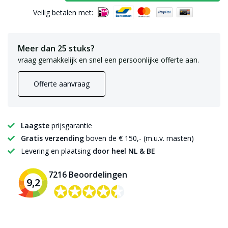
Veilig betalen met:
Meer dan 25 stuks?
vraag gemakkelijk en snel een persoonlijke offerte aan.
Offerte aanvraag
Laagste
prijsgarantie
Gratis verzending
boven de € 150,- (m.u.v. masten)
Levering en plaatsing
door heel NL & BE
7216 Beoordelingen
9,2
✪✪✪✪✪
✪✪✪✪✪