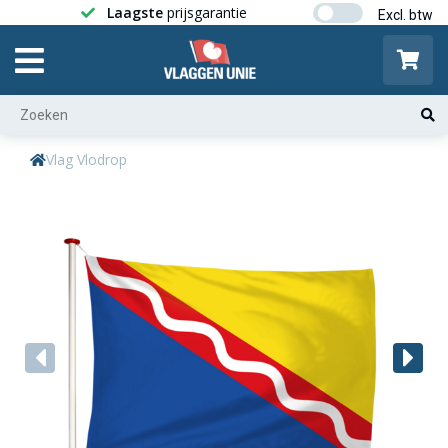
Laagste
prijsgarantie
Gratis ver
Vlag Vlodrop