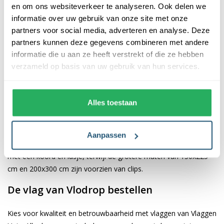
en om ons websiteverkeer te analyseren. Ook delen we
informatie over uw gebruik van onze site met onze
De afwerking van onze vlaggen is van hoge kwaliteit. Ze zijn
partners voor social media, adverteren en analyse. Deze
voorzien van een sterke kopband en een dubbele stiknaad, wat
partners kunnen deze gegevens combineren met andere
bijdraagt aan hun duurzaamheid en stevigheid. Wij bieden de
informatie die u aan ze heeft verstrekt of die ze hebben
vlag van
Vlodrop
aan in verschillende afmetingen, namelijk
verzameld op basis van uw gebruik van hun services.
40x60 cm, 70x100 cm, 100x150 cm, 150x225 cm en 200x300
cm. Hierdoor is er altijd een geschikte maat voor jouw
specifieke toepassing
Alles toestaan
Afhankelijk van de afmetingen die je kiest, worden de vlaggen
voorzien van verschillende bevestigingsmogelijkheden. De
Aanpassen
vlaggen van 40x60 cm, 70x100 cm en 100x150 cm zijn uitgerust
met een koord en lusje, terwijl de grotere maten van 150x225
cm en 200x300 cm zijn voorzien van clips.
De vlag van Vlodrop bestellen
Kies voor kwaliteit en betrouwbaarheid met vlaggen van Vlaggen