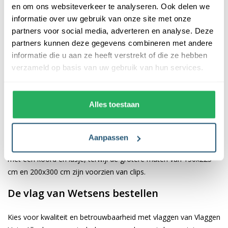
en om ons websiteverkeer te analyseren. Ook delen we
informatie over uw gebruik van onze site met onze
De afwerking van onze vlaggen is van hoge kwaliteit. Ze zijn
partners voor social media, adverteren en analyse. Deze
voorzien van een sterke kopband en een dubbele stiknaad, wat
partners kunnen deze gegevens combineren met andere
bijdraagt aan hun duurzaamheid en stevigheid. Wij bieden de
informatie die u aan ze heeft verstrekt of die ze hebben
vlag van
Wetsens
aan in verschillende afmetingen, namelijk
verzameld op basis van uw gebruik van hun services.
40x60 cm, 70x100 cm, 100x150 cm, 150x225 cm en 200x300
cm. Hierdoor is er altijd een geschikte maat voor jouw
specifieke toepassing
Alles toestaan
Afhankelijk van de afmetingen die je kiest, worden de vlaggen
voorzien van verschillende bevestigingsmogelijkheden. De
Aanpassen
vlaggen van 40x60 cm, 70x100 cm en 100x150 cm zijn uitgerust
met een koord en lusje, terwijl de grotere maten van 150x225
cm en 200x300 cm zijn voorzien van clips.
De vlag van Wetsens bestellen
Kies voor kwaliteit en betrouwbaarheid met vlaggen van Vlaggen