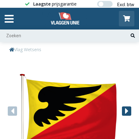
Laagste
prijsgarantie
Gratis ver
Vlag Wetsens