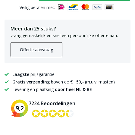
Veilig betalen met:
Meer dan 25 stuks?
vraag gemakkelijk en snel een persoonlijke offerte aan.
Offerte aanvraag
Laagste
prijsgarantie
Gratis verzending
boven de € 150,- (m.u.v. masten)
Levering en plaatsing
door heel NL & BE
7224 Beoordelingen
9,2
✪✪✪✪✪
✪✪✪✪✪