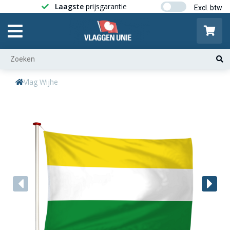
Laagste
prijsgarantie
Gratis ver
Vlag Wijhe