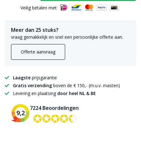
Veilig betalen met:
Meer dan 25 stuks?
vraag gemakkelijk en snel een persoonlijke offerte aan.
Offerte aanvraag
Laagste
prijsgarantie
Gratis verzending
boven de € 150,- (m.u.v. masten)
Levering en plaatsing
door heel NL & BE
7224 Beoordelingen
9,2
✪✪✪✪✪
✪✪✪✪✪