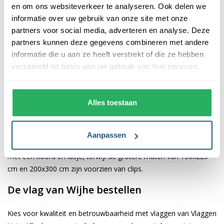
en om ons websiteverkeer te analyseren. Ook delen we
informatie over uw gebruik van onze site met onze
De afwerking van onze vlaggen is van hoge kwaliteit. Ze zijn
partners voor social media, adverteren en analyse. Deze
voorzien van een sterke kopband en een dubbele stiknaad, wat
partners kunnen deze gegevens combineren met andere
bijdraagt aan hun duurzaamheid en stevigheid. Wij bieden de
informatie die u aan ze heeft verstrekt of die ze hebben
vlag van
Wijhe
aan in verschillende afmetingen, namelijk 40x60
verzameld op basis van uw gebruik van hun services.
cm, 70x100 cm, 100x150 cm, 150x225 cm en 200x300 cm.
Hierdoor is er altijd een geschikte maat voor jouw specifieke
toepassing
Alles toestaan
Afhankelijk van de afmetingen die je kiest, worden de vlaggen
voorzien van verschillende bevestigingsmogelijkheden. De
Aanpassen
vlaggen van 40x60 cm, 70x100 cm en 100x150 cm zijn uitgerust
met een koord en lusje, terwijl de grotere maten van 150x225
cm en 200x300 cm zijn voorzien van clips.
De vlag van Wijhe bestellen
Kies voor kwaliteit en betrouwbaarheid met vlaggen van Vlaggen