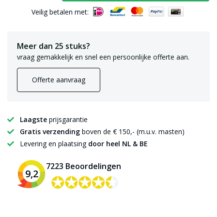
Veilig betalen met:
Meer dan 25 stuks?
vraag gemakkelijk en snel een persoonlijke offerte aan.
Offerte aanvraag
Laagste
prijsgarantie
Gratis verzending
boven de € 150,- (m.u.v. masten)
Levering en plaatsing
door heel NL & BE
7223 Beoordelingen
9,2
✪✪✪✪✪
✪✪✪✪✪