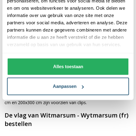
personaliseren, om functies voor social media te bieden
en om ons websiteverkeer te analyseren. Ook delen we
De afwerking van onze vlaggen is van hoge kwaliteit. Ze zijn
informatie over uw gebruik van onze site met onze
voorzien van een sterke kopband en een dubbele stiknaad, wat
partners voor social media, adverteren en analyse. Deze
bijdraagt aan hun duurzaamheid en stevigheid. Wij bieden de
partners kunnen deze gegevens combineren met andere
vlag van
Witmarsum - Wytmarsum (fr)
aan in verschillende
informatie die u aan ze heeft verstrekt of die ze hebben
afmetingen, namelijk 40x60 cm, 70x100 cm, 100x150 cm,
verzameld op basis van uw gebruik van hun services.
150x225 cm en 200x300 cm. Hierdoor is er altijd een geschikte
maat voor jouw specifieke toepassing
Alles toestaan
Afhankelijk van de afmetingen die je kiest, worden de vlaggen
voorzien van verschillende bevestigingsmogelijkheden. De
Aanpassen
vlaggen van 40x60 cm, 70x100 cm en 100x150 cm zijn uitgerust
met een koord en lusje, terwijl de grotere maten van 150x225
cm en 200x300 cm zijn voorzien van clips.
De vlag van Witmarsum - Wytmarsum (fr)
bestellen