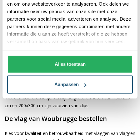
en om ons websiteverkeer te analyseren. Ook delen we
informatie over uw gebruik van onze site met onze
De afwerking van onze vlaggen is van hoge kwaliteit. Ze zijn
partners voor social media, adverteren en analyse. Deze
voorzien van een sterke kopband en een dubbele stiknaad, wat
partners kunnen deze gegevens combineren met andere
bijdraagt aan hun duurzaamheid en stevigheid. Wij bieden de
informatie die u aan ze heeft verstrekt of die ze hebben
vlag van
Woubrugge
aan in verschillende afmetingen, namelijk
verzameld op basis van uw gebruik van hun services.
40x60 cm, 70x100 cm, 100x150 cm, 150x225 cm en 200x300
cm. Hierdoor is er altijd een geschikte maat voor jouw
specifieke toepassing
Alles toestaan
Afhankelijk van de afmetingen die je kiest, worden de vlaggen
voorzien van verschillende bevestigingsmogelijkheden. De
Aanpassen
vlaggen van 40x60 cm, 70x100 cm en 100x150 cm zijn uitgerust
met een koord en lusje, terwijl de grotere maten van 150x225
cm en 200x300 cm zijn voorzien van clips.
De vlag van Woubrugge bestellen
Kies voor kwaliteit en betrouwbaarheid met vlaggen van Vlaggen