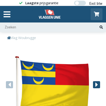
Laagste
prijsgarantie
Gratis ver
Vlag Woubrugge