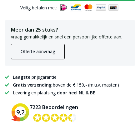
Veilig betalen met:
Meer dan 25 stuks?
vraag gemakkelijk en snel een persoonlijke offerte aan.
Offerte aanvraag
Laagste
prijsgarantie
Gratis verzending
boven de € 150,- (m.u.v. masten)
Levering en plaatsing
door heel NL & BE
7223 Beoordelingen
9,2
✪✪✪✪✪
✪✪✪✪✪